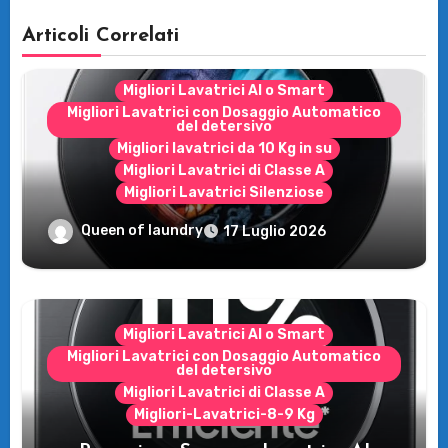
Articoli Correlati
Migliori Lavatrici AI o Smart
Migliori Lavatrici con Dosaggio Automatico
del detersivo
Migliori lavatrici da 10 Kg in su
Migliori Lavatrici di Classe A
Migliori Lavatrici Silenziose
Recensione Samsung Bespoke AI
Queen of laundry
17 Luglio 2026
WW11DB7B94GE/U3: la lavatrice
intelligente che fa risparmiare
Migliori Lavatrici AI o Smart
Migliori Lavatrici con Dosaggio Automatico
del detersivo
Migliori Lavatrici di Classe A
Migliori-Lavatrici-8-9 Kg