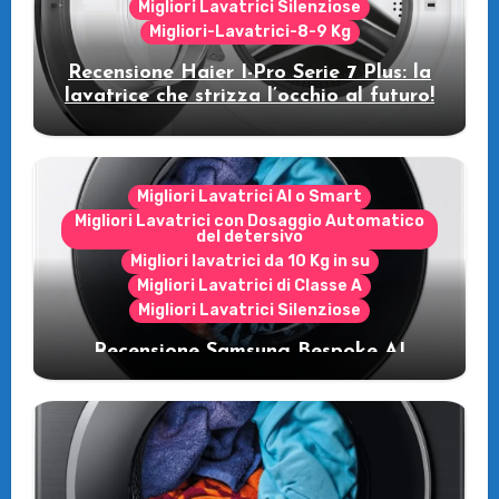
Migliori Lavatrici Silenziose
Migliori-Lavatrici-8-9 Kg
Recensione Haier I-Pro Serie 7 Plus: la
lavatrice che strizza l’occhio al futuro!
Migliori Lavatrici AI o Smart
Migliori Lavatrici con Dosaggio Automatico
del detersivo
Migliori lavatrici da 10 Kg in su
Migliori Lavatrici di Classe A
Migliori Lavatrici Silenziose
Recensione Samsung Bespoke AI
WW11DB7B94GE/U3: la lavatrice
intelligente che fa risparmiare