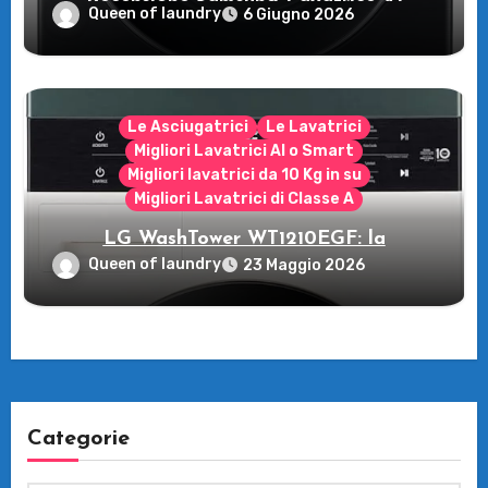
Recensione Samsung Lavatrice AI
Queen of laundry
6 Giugno 2026
Control: tecnologia e risparmio per il tuo
bucato
Le Asciugatrici
Le Lavatrici
Migliori Lavatrici AI o Smart
Migliori lavatrici da 10 Kg in su
Migliori Lavatrici di Classe A
LG WashTower WT1210EGF: la
rivoluzione intelligente per il tuo bucato!
Queen of laundry
23 Maggio 2026
Categorie