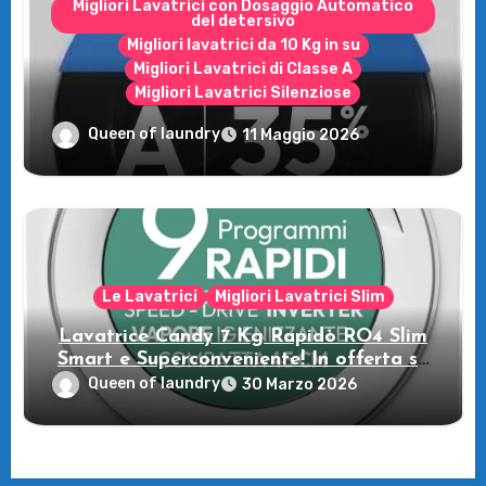
Migliori Lavatrici con Dosaggio Automatico
del detersivo
Migliori lavatrici da 10 Kg in su
Migliori Lavatrici di Classe A
Migliori Lavatrici Silenziose
Recensione della Lavatrice Candy
Queen of laundry
11 Maggio 2026
MultiWash: Innovazione e flessibilità a
casa tua!
Le Lavatrici
Migliori Lavatrici Slim
Lavatrice Candy 7 Kg Rapidò RO4 Slim
Smart e Superconveniente! In offerta su
Amazon
Queen of laundry
30 Marzo 2026