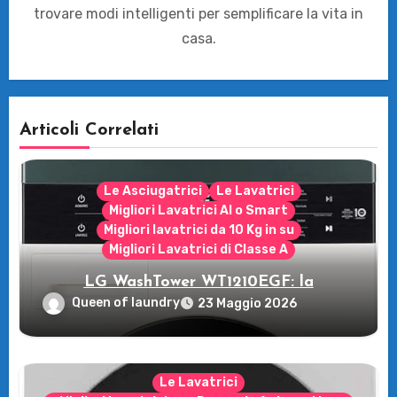
trovare modi intelligenti per semplificare la vita in
casa.
Articoli Correlati
Le Asciugatrici
Le Lavatrici
Migliori Lavatrici AI o Smart
Migliori lavatrici da 10 Kg in su
Migliori Lavatrici di Classe A
LG WashTower WT1210EGF: la
rivoluzione intelligente per il tuo bucato!
Queen of laundry
23 Maggio 2026
Le Lavatrici