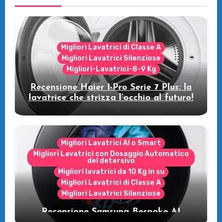
Migliori Lavatrici di Classe A
Migliori Lavatrici Silenziose
Migliori-Lavatrici-8-9 Kg
Recensione Haier I-Pro Serie 7 Plus: la
lavatrice che strizza l’occhio al futuro!
Migliori Lavatrici AI o Smart
Migliori Lavatrici con Dosaggio Automatico
del detersivo
Migliori lavatrici da 10 Kg in su
Migliori Lavatrici di Classe A
Migliori Lavatrici Silenziose
Recensione Samsung Bespoke AI