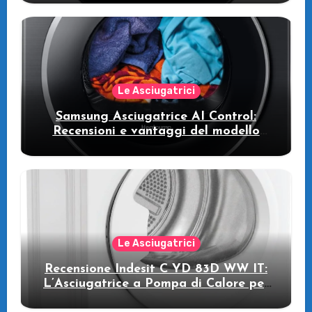
WW11DB7B94GE/U3: la lavatrice
intelligente che fa risparmiare
Le Asciugatrici
Samsung Asciugatrice AI Control:
Recensioni e vantaggi del modello
pompa di calore
Le Asciugatrici
Recensione Indesit C YD 83D WW IT:
L’Asciugatrice a Pompa di Calore per
il Tuo Benessere