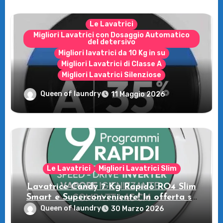
Le Lavatrici
Migliori Lavatrici con Dosaggio Automatico
del detersivo
Migliori lavatrici da 10 Kg in su
Migliori Lavatrici di Classe A
Migliori Lavatrici Silenziose
Recensione della Lavatrice Candy
Queen of laundry
11 Maggio 2026
MultiWash: Innovazione e flessibilità a
casa tua!
Le Lavatrici
Migliori Lavatrici Slim
Lavatrice Candy 7 Kg Rapidò RO4 Slim
Smart e Superconveniente! In offerta su
Amazon
Queen of laundry
30 Marzo 2026