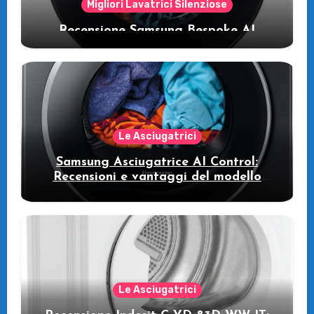
Migliori Lavatrici Silenziose
Recensione Samsung Bespoke AI
WW11DB7B94GE/U3: la lavatrice
intelligente che fa risparmiare
Le Asciugatrici
Samsung Asciugatrice AI Control:
Recensioni e vantaggi del modello
pompa di calore
Le Asciugatrici