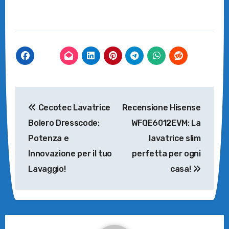
Navigazione
Cecotec Lavatrice
Recensione Hisense
articoli
Bolero Dresscode:
WFQE6012EVM: La
Potenza e
lavatrice slim
Innovazione per il tuo
perfetta per ogni
Lavaggio!
casa!