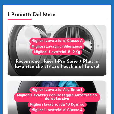
I Prodotti Del Mese
Migliori Lavatrici di Classe A
Migliori Lavatrici Silenziose
Migliori-Lavatrici-8-9 Kg
Recensione Haier I-Pro Serie 7 Plus: la
lavatrice che strizza l’occhio al futuro!
Migliori Lavatrici AI o Smart
Migliori Lavatrici con Dosaggio Automatico
del detersivo
Migliori lavatrici da 10 Kg in su
Migliori Lavatrici di Classe A