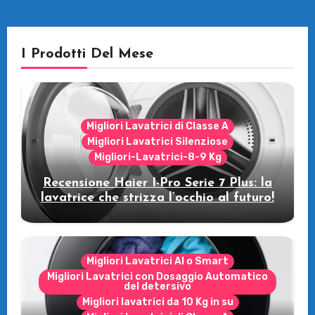
I Prodotti Del Mese
Migliori Lavatrici di Classe A
Migliori Lavatrici Silenziose
Migliori-Lavatrici-8-9 Kg
Recensione Haier I-Pro Serie 7 Plus: la
lavatrice che strizza l’occhio al futuro!
Migliori Lavatrici AI o Smart
Migliori Lavatrici con Dosaggio Automatico
del detersivo
Migliori lavatrici da 10 Kg in su