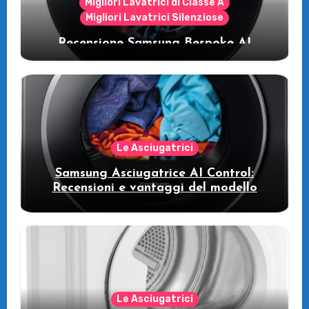
Migliori Lavatrici di Classe A
Migliori Lavatrici Silenziose
Recensione Samsung Bespoke AI
WW11DB7B94GE/U3: la lavatrice
intelligente che fa risparmiare
Le Asciugatrici
Samsung Asciugatrice AI Control:
Recensioni e vantaggi del modello
pompa di calore
Le Asciugatrici