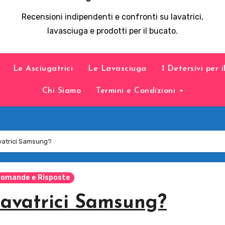
Recensioni indipendenti e confronti su lavatrici,
lavasciuga e prodotti per il bucato.
Le Asciugatrici
Le Lavasciuga
I Detersivi per 
Chi Siamo
Termini e Condizioni
vatrici Samsung?
omande e Risposte
avatrici Samsung?