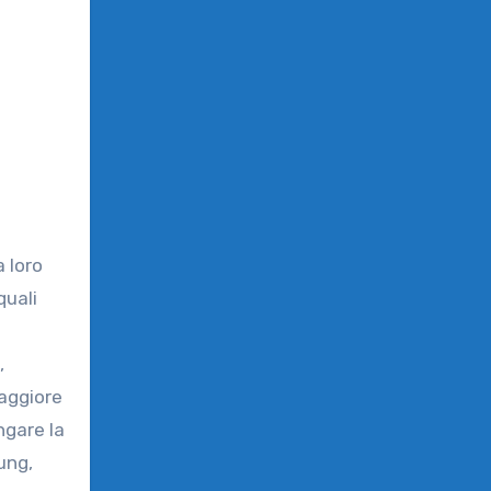
a loro
quali
,
maggiore
ngare la
ung,