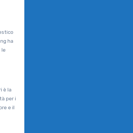
estico
ung ha
 le
i è la
tà per i
re e il