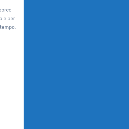
sporco
o e per
o tempo.