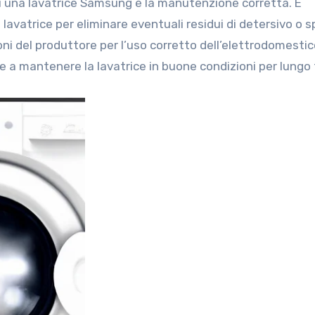
di una lavatrice Samsung è la manutenzione corretta. È
 lavatrice per eliminare eventuali residui di detersivo o 
oni del produttore per l’uso corretto dell’elettrodomestic
buire a mantenere la lavatrice in buone condizioni per lung