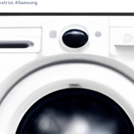
atrici
,
#Samsung