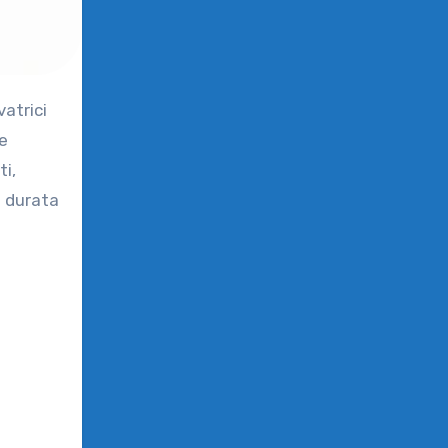
e
ti,
a durata