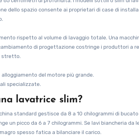
65 centimetri di profondità. I modelli sottili o slim di lav
e dello spazio consente ai proprietari di case di installa
o.
avimento rispetto al volume di lavaggio totale. Una macchi
cambiamento di progettazione costringe i produttori a re
 stretto.
n alloggiamento del motore più grande.
ali specializzate.
na lavatrice slim?
cchina standard gestisce da 8 a 10 chilogrammi di bucato
unge un picco da 6 a 7 chilogrammi. Se lavi biancheria da l
magro spesso fatica a bilanciare il carico.