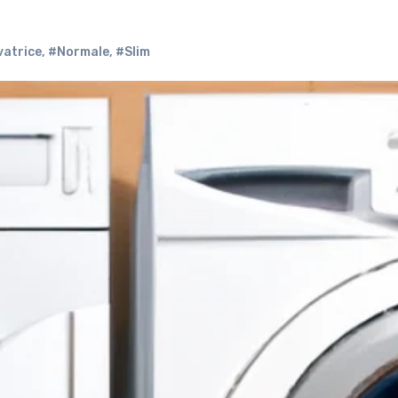
atrice
,
#Normale
,
#Slim