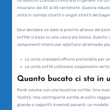
Le lavatrici standard misurano in genere tra 55 e 
misurano dai 40 ai 45 centimetri. Questa riduzion
unità in corridoi stretti o angoli stretti del bagn
Devi decidere se dare la priorità all’area del p
sottile si basa su una vasca più bassa. Questo 
componenti interni per adattarsi all’armadio più
Le unità standard offrono profondità per u
Le unità sottili utilizzano sospensioni vertic
Quanto bucato ci sta in u
Perdi volume con una lavatrice sottile. Una ma
facilità. Una controparte sottile di solito raggi
grande o cappotti invernali pesanti, un modello 