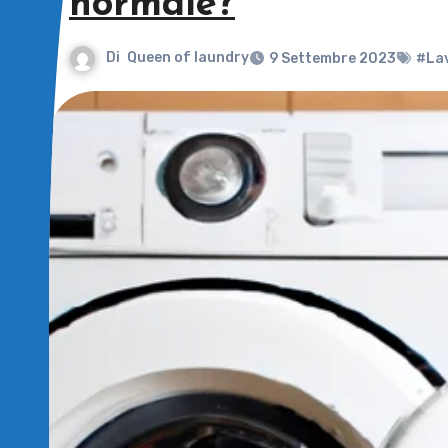
normale?
Di
Queen of laundry
9 Settembre 2023
#Lav