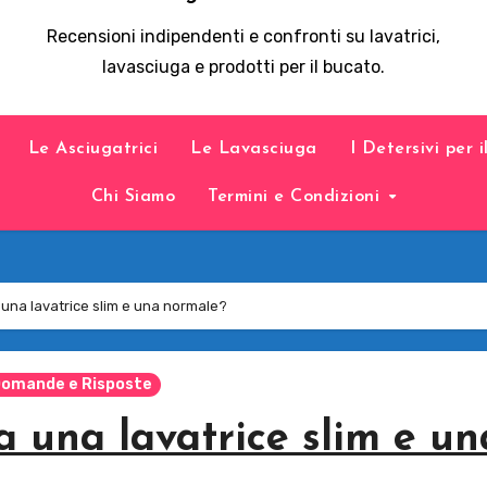
Recensioni indipendenti e confronti su lavatrici,
lavasciuga e prodotti per il bucato.
Le Asciugatrici
Le Lavasciuga
I Detersivi per 
Chi Siamo
Termini e Condizioni
a una lavatrice slim e una normale?
omande e Risposte
a una lavatrice slim e un