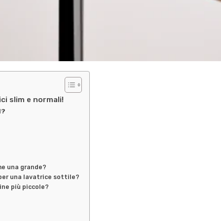
i slim e normali!
d?
ome una grande?
per una lavatrice sottile?
ine più piccole?