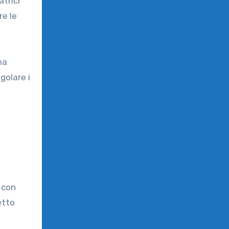
atrici
re le
na
golare i
 con
etto