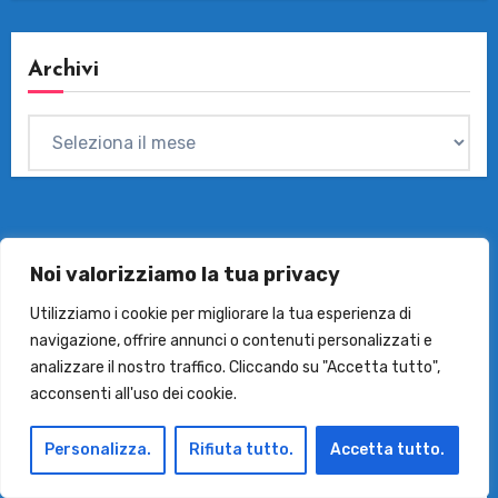
Archivi
Archivi
Noi valorizziamo la tua privacy
I Prodotti Del Mese
Utilizziamo i cookie per migliorare la tua esperienza di
navigazione, offrire annunci o contenuti personalizzati e
analizzare il nostro traffico. Cliccando su "Accetta tutto",
acconsenti all'uso dei cookie.
Migliori Lavatrici di Classe A
Migliori Lavatrici Silenziose
Personalizza.
Rifiuta tutto.
Accetta tutto.
Migliori-Lavatrici-8-9 Kg