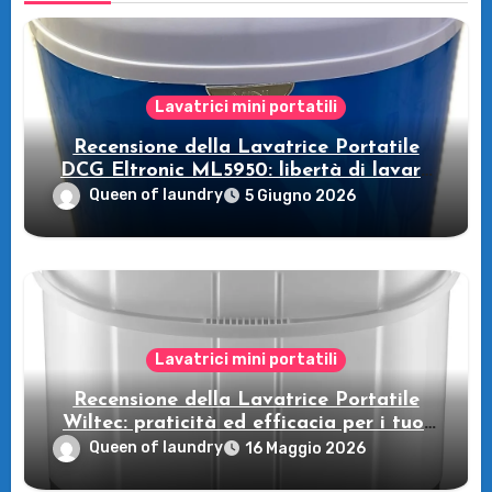
Lavatrici mini portatili
Recensione della Lavatrice Portatile
DCG Eltronic ML5950: libertà di lavare
in viaggio!
Queen of laundry
5 Giugno 2026
Lavatrici mini portatili
Recensione della Lavatrice Portatile
Wiltec: praticità ed efficacia per i tuoi
viaggi in campeggio!
Queen of laundry
16 Maggio 2026