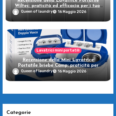
Recensione della Lavatrice Portatile
Wiltec: praticità ed efficacia per i tuoi
viaggi in campeggio!
Queen of laundry
16 Maggio 2026
Lavatrici mini portatili
Recensione della Mini Lavatrice
Portatile briebe Camp: praticità per
viaggi e campeggio!
Queen of laundry
16 Maggio 2026
Categorie