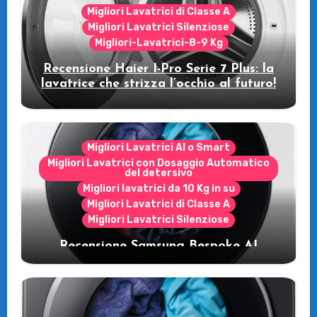
Migliori Lavatrici di Classe A
Migliori Lavatrici Silenziose
Migliori-Lavatrici-8-9 Kg
Recensione Haier I-Pro Serie 7 Plus: la
lavatrice che strizza l’occhio al futuro!
Migliori Lavatrici AI o Smart
Migliori Lavatrici con Dosaggio Automatico
del detersivo
Migliori lavatrici da 10 Kg in su
Migliori Lavatrici di Classe A
Migliori Lavatrici Silenziose
Recensione Samsung Bespoke AI
WW11DB7B94GE/U3: la lavatrice
intelligente che fa risparmiare