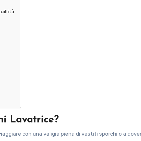
illità
i Lavatrice?