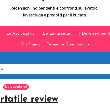
Recensioni indipendenti e confronti su lavatrici,
lavasciuga e prodotti per il bucato.
Le Asciugatrici
Le Lavasciuga
I Detersivi per 
Chi Siamo
Termini e Condizioni
ew
Le Lavatrici
rtatile review