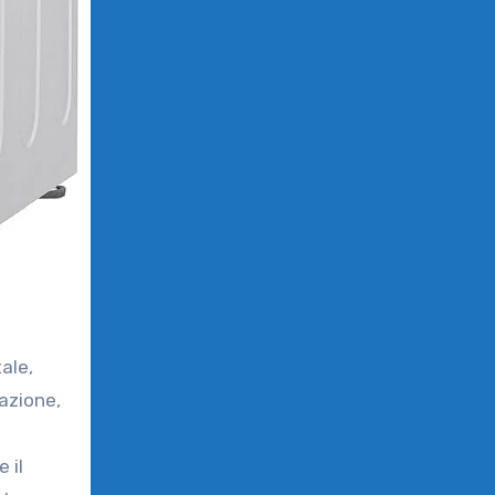
lazione,
 il