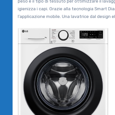
peso e il tipo di tessuto per ottimizzare il lavag
igienizza i capi. Grazie alla tecnologia Smart D
l’applicazione mobile. Una lavatrice dal design e