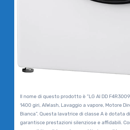
Il nome di questo prodotto è “LG AI DD F4R3009NSWB Lavatrice Classe A -10%, 9kg Serie R3, Carica Frontale,
1400 giri, AIWash, Lavaggio a vapore, Motore Dire
Bianca”. Questa lavatrice di classe A è dotata d
garantisce prestazioni silenziose e affidabili. C