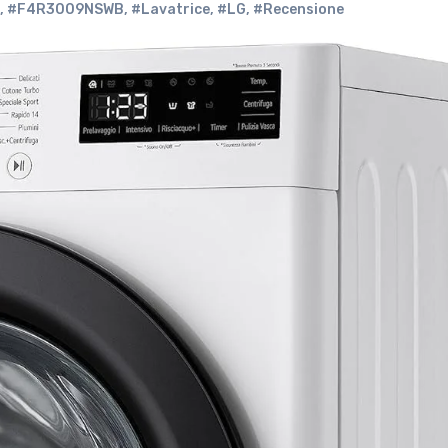
,
#F4R3009NSWB
,
#Lavatrice
,
#LG
,
#Recensione