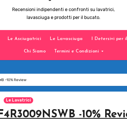
Recensioni indipendenti e confronti su lavatrici,
lavasciuga e prodotti per il bucato.
Le Asciugatrici
Le Lavasciuga
I Detersivi per 
Chi Siamo
Termini e Condizioni
WB -10% Review
Le Lavatrici
 F4R3009NSWB -10% Revi