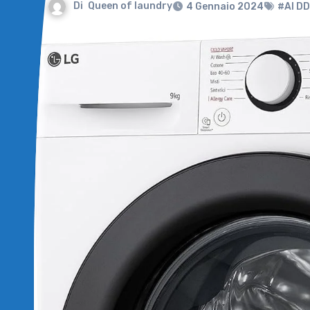
Di
Queen of laundry
4 Gennaio 2024
#AI DD