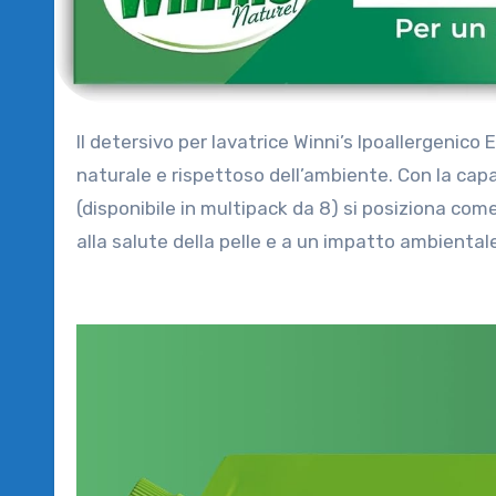
Il detersivo per lavatrice Winni’s Ipoallergenico Ecoformato è pensato per chi cerca un prodotto efficace,
naturale e rispettoso dell’ambiente. Con la cap
(disponibile in multipack da 8) si posiziona com
alla salute della pelle e a un impatto ambientale