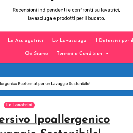
Recensioni indipendenti e confronti su lavatrici,
lavasciuga e prodotti per il bucato.
Le Asciugatrici
Le Lavasciuga
I Detersivi per 
Chi Siamo
Termini e Condizioni
oallergenico Ecoformat per un Lavaggio Sostenibile!
Le Lavatrici
tersivo Ipoallergenico