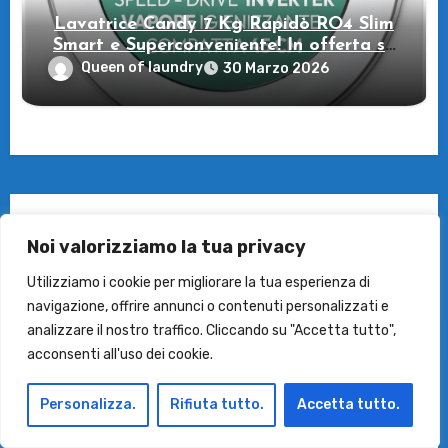
Lavatrice Candy 7 Kg Rapidò RO4 Slim
Smart e Superconveniente! In offerta su
Amazon
Queen of laundry
30 Marzo 2026
Categorie
Noi valorizziamo la tua privacy
Categorie
Utilizziamo i cookie per migliorare la tua esperienza di
navigazione, offrire annunci o contenuti personalizzati e
analizzare il nostro traffico. Cliccando su "Accetta tutto",
acconsenti all'uso dei cookie.
Archivi
Personalizza.
Rifiuta tutto.
Accetta tutto.
Archivi