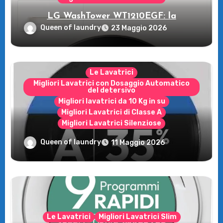
LG WashTower WT1210EGF: la
rivoluzione intelligente per il tuo bucato!
Queen of laundry
23 Maggio 2026
Le Lavatrici
Migliori Lavatrici con Dosaggio Automatico
del detersivo
Migliori lavatrici da 10 Kg in su
Migliori Lavatrici di Classe A
Migliori Lavatrici Silenziose
Recensione della Lavatrice Candy
Queen of laundry
11 Maggio 2026
MultiWash: Innovazione e flessibilità a
casa tua!
Le Lavatrici
Migliori Lavatrici Slim