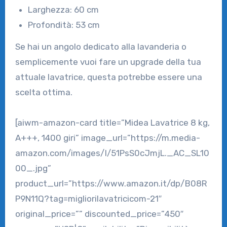
Larghezza: 60 cm
Profondità: 53 cm
Se hai un angolo dedicato alla lavanderia o
semplicemente vuoi fare un upgrade della tua
attuale lavatrice, questa potrebbe essere una
scelta ottima.
[aiwm-amazon-card title=”Midea Lavatrice 8 kg,
A+++, 1400 giri” image_url=”https://m.media-
amazon.com/images/I/51PsS0cJmjL._AC_SL10
00_.jpg”
product_url=”https://www.amazon.it/dp/B08R
P9N11Q?tag=migliorilavatricicom-21″
original_price=”” discounted_price=”450″