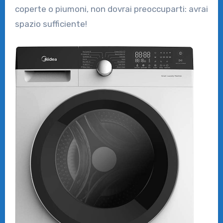
coperte o piumoni, non dovrai preoccuparti: avrai
spazio sufficiente!