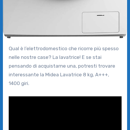
Qual è l’elettrodomestico che ricorre più spesso
nelle nostre case? La lavatrice! E se stai
pensando di acquistarne una, potresti trovare
interessante la Midea Lavatrice 8 kg, A+++,
1400 giri.