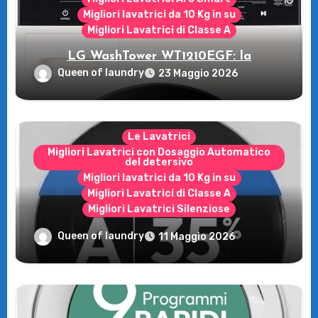
Migliori lavatrici da 10 Kg in su
Migliori Lavatrici di Classe A
LG WashTower WT1210EGF: la
rivoluzione intelligente per il tuo bucato!
Queen of laundry
23 Maggio 2026
Le Lavatrici
Migliori Lavatrici con Dosaggio Automatico
del detersivo
Migliori lavatrici da 10 Kg in su
Migliori Lavatrici di Classe A
Migliori Lavatrici Silenziose
Recensione della Lavatrice Candy
Queen of laundry
11 Maggio 2026
MultiWash: Innovazione e flessibilità a
casa tua!