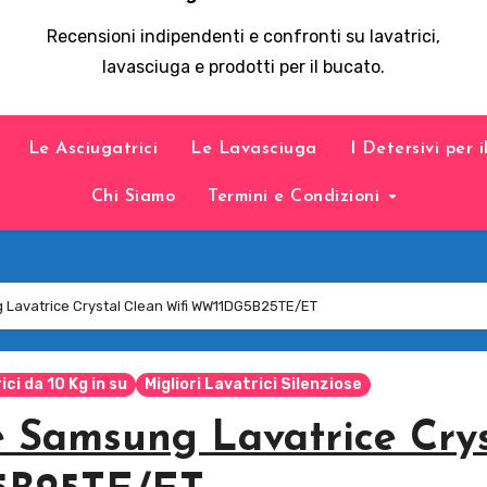
Recensioni indipendenti e confronti su lavatrici,
lavasciuga e prodotti per il bucato.
Le Asciugatrici
Le Lavasciuga
I Detersivi per 
Chi Siamo
Termini e Condizioni
 Lavatrice Crystal Clean Wifi WW11DG5B25TE/ET
ici da 10 Kg in su
Migliori Lavatrici Silenziose
e Samsung Lavatrice Crys