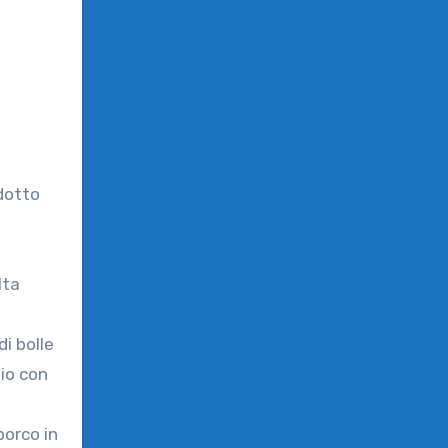
dotto
lta
i bolle
io con
porco in