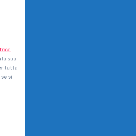
trice
 la sua
er tutta
 se si