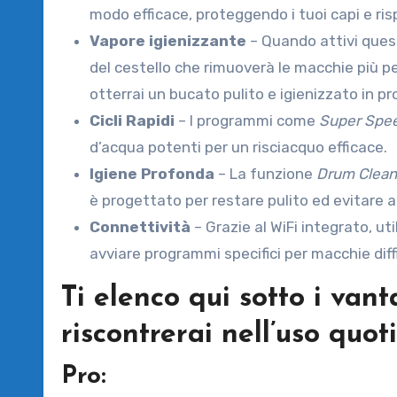
modo efficace, proteggendo i tuoi capi e ri
Vapore igienizzante
– Quando attivi ques
del cestello che rimuoverà le macchie più per
otterrai un bucato pulito e igienizzato in pr
Cicli Rapidi
– I programmi come
Super Spe
d’acqua potenti per un risciacquo efficace.
Igiene Profonda
– La funzione
Drum Clea
è progettato per restare pulito ed evitare 
Connettività
– Grazie al WiFi integrato, ut
avviare programmi specifici per macchie diffi
Ti elenco qui sotto i van
riscontrerai nell’uso quot
Pro: