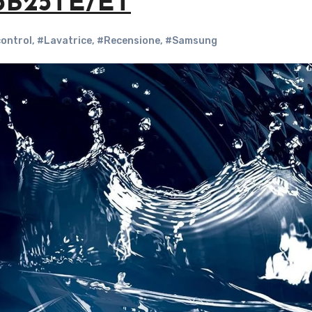
5B25TE/ET
control
,
#Lavatrice
,
#Recensione
,
#Samsung