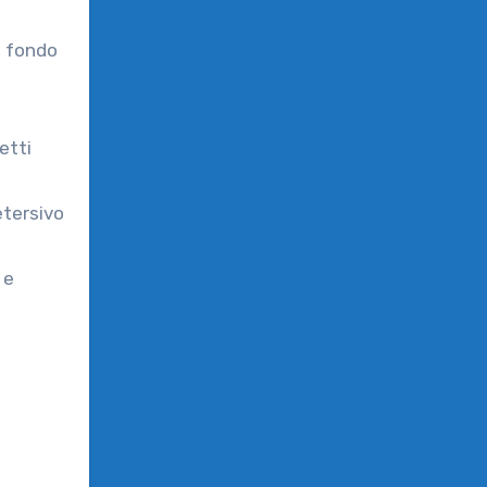
l fondo
etti
etersivo
 e