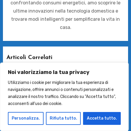
confrontando consumi energetici, amo scoprire le
ultime innovazioni nella tecnologia domestica e
trovare modi intelligenti per semplificare la vita in
casa.
Articoli Correlati
Noi valorizziamo la tua privacy
Le Asciugatrici
Le Lavatrici
Utilizziamo i cookie per migliorare la tua esperienza di
Migliori Lavatrici AI o Smart
navigazione, offrire annunci o contenuti personalizzati e
Migliori lavatrici da 10 Kg in su
analizzare il nostro traffico. Cliccando su "Accetta tutto",
Migliori Lavatrici di Classe A
acconsenti all'uso dei cookie.
LG WashTower WT1210EGF: la
rivoluzione intelligente per il tuo bucato!
Queen of laundry
23 Maggio 2026
Personalizza.
Rifiuta tutto.
Accetta tutto.