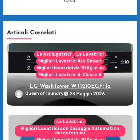
casa.
Articoli Correlati
Le Asciugatrici
Le Lavatrici
Migliori Lavatrici AI o Smart
Migliori lavatrici da 10 Kg in su
Migliori Lavatrici di Classe A
LG WashTower WT1210EGF: la
rivoluzione intelligente per il tuo bucato!
Queen of laundry
23 Maggio 2026
Le Lavatrici
Migliori Lavatrici con Dosaggio Automatico
del detersivo
Migliori lavatrici da 10 Kg in su