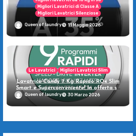
Migliori Lavatrici di Classe A
Migliori Lavatrici Silenziose
Recensione della Lavatrice Candy
Queen of laundry
11 Maggio 2026
MultiWash: Innovazione e flessibilità a
casa tua!
Le Lavatrici
Migliori Lavatrici Slim
Lavatrice Candy 7 Kg Rapidò RO4 Slim
Smart e Superconveniente! In offerta su
Amazon
Queen of laundry
30 Marzo 2026