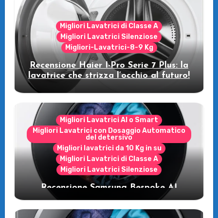
Migliori Lavatrici di Classe A
Migliori Lavatrici Silenziose
Migliori-Lavatrici-8-9 Kg
Recensione Haier I-Pro Serie 7 Plus: la
lavatrice che strizza l’occhio al futuro!
Migliori Lavatrici AI o Smart
Migliori Lavatrici con Dosaggio Automatico
del detersivo
Migliori lavatrici da 10 Kg in su
Migliori Lavatrici di Classe A
Migliori Lavatrici Silenziose
Recensione Samsung Bespoke AI
WW11DB7B94GE/U3: la lavatrice
intelligente che fa risparmiare