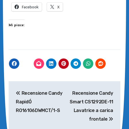
Facebook
X
Mi piace:
Navigazione
Recensione Candy
Recensione Candy
articoli
RapidÓ
Smart CS1292DE-11
RO16106DWMCT/1-S
Lavatrice a carica
frontale