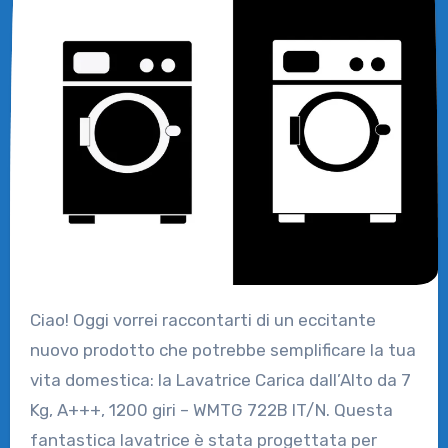
Ciao! Oggi vorrei raccontarti di un eccitante
nuovo prodotto che potrebbe semplificare la tua
vita domestica: la Lavatrice Carica dall’Alto da 7
Kg, A+++, 1200 giri – WMTG 722B IT/N. Questa
fantastica lavatrice è stata progettata per