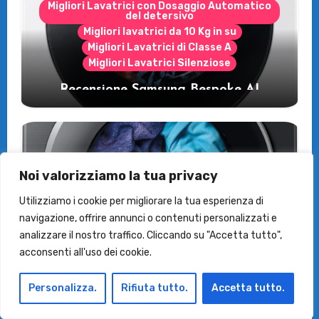
Migliori Lavatrici con Dosaggio Automatico
del detersivo
Migliori lavatrici da 10 Kg in su
Migliori Lavatrici di Classe A
Migliori Lavatrici Silenziose
Recensione Samsung Bespoke AI
WW11DB7B94GE/U3: la lavatrice
intelligente che fa risparmiare
Noi valorizziamo la tua privacy
Le Asciugatrici
Utilizziamo i cookie per migliorare la tua esperienza di
navigazione, offrire annunci o contenuti personalizzati e
Samsung Asciugatrice AI Control:
analizzare il nostro traffico. Cliccando su "Accetta tutto",
Recensioni e vantaggi del modello
acconsenti all'uso dei cookie.
pompa di calore
Personalizza.
Rifiuta tutto.
Accetta tutto.