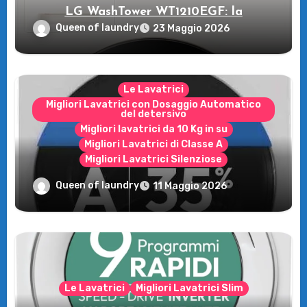
LG WashTower WT1210EGF: la
rivoluzione intelligente per il tuo bucato!
Queen of laundry
23 Maggio 2026
Le Lavatrici
Migliori Lavatrici con Dosaggio Automatico
del detersivo
Migliori lavatrici da 10 Kg in su
Migliori Lavatrici di Classe A
Migliori Lavatrici Silenziose
Recensione della Lavatrice Candy
Queen of laundry
11 Maggio 2026
MultiWash: Innovazione e flessibilità a
casa tua!
Le Lavatrici
Migliori Lavatrici Slim