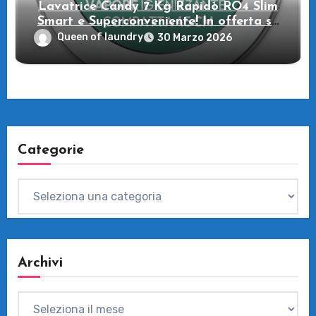
Lavatrice Candy 7 Kg Rapidò RO4 Slim
Smart e Superconveniente! In offerta su
Amazon
Queen of laundry
30 Marzo 2026
Categorie
Categorie
Archivi
Archivi