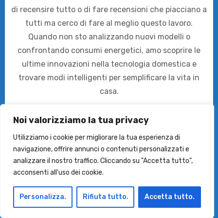
di recensire tutto o di fare recensioni che piacciano a
tutti ma cerco di fare al meglio questo lavoro.
Quando non sto analizzando nuovi modelli o
confrontando consumi energetici, amo scoprire le
ultime innovazioni nella tecnologia domestica e
trovare modi intelligenti per semplificare la vita in
casa.
Noi valorizziamo la tua privacy
Utilizziamo i cookie per migliorare la tua esperienza di
Articoli Correlati
navigazione, offrire annunci o contenuti personalizzati e
analizzare il nostro traffico. Cliccando su "Accetta tutto",
acconsenti all'uso dei cookie.
Le Asciugatrici
Le Lavatrici
Migliori Lavatrici AI o Smart
Migliori lavatrici da 10 Kg in su
Personalizza.
Rifiuta tutto.
Accetta tutto.
Migliori Lavatrici di Classe A