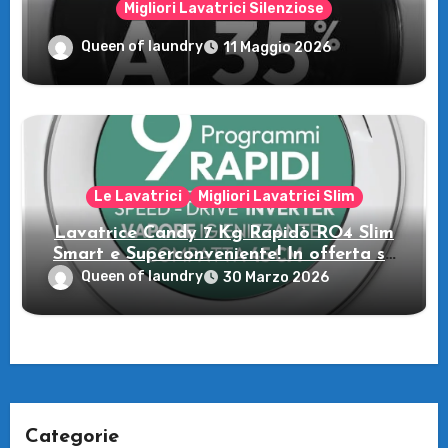
Migliori Lavatrici Silenziose
Recensione della Lavatrice Candy
Queen of laundry
11 Maggio 2026
MultiWash: Innovazione e flessibilità a
casa tua!
Le Lavatrici
Migliori Lavatrici Slim
Lavatrice Candy 7 Kg Rapidò RO4 Slim
Smart e Superconveniente! In offerta su
Amazon
Queen of laundry
30 Marzo 2026
Categorie