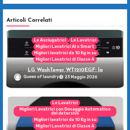
Articoli Correlati
Le Asciugatrici
Le Lavatrici
Migliori Lavatrici AI o Smart
Migliori lavatrici da 10 Kg in su
Migliori Lavatrici di Classe A
LG WashTower WT1210EGF: la
rivoluzione intelligente per il tuo bucato!
Queen of laundry
23 Maggio 2026
Le Lavatrici
Migliori Lavatrici con Dosaggio Automatico
del detersivo
Migliori lavatrici da 10 Kg in su
Migliori Lavatrici di Classe A