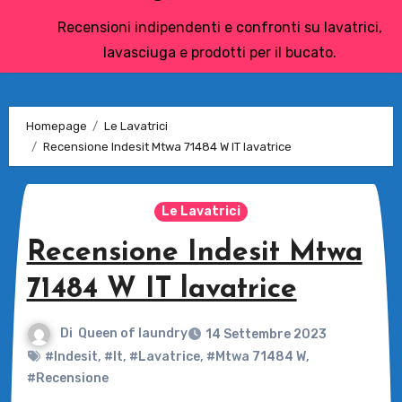
Recensioni indipendenti e confronti su lavatrici,
lavasciuga e prodotti per il bucato.
Homepage
Le Lavatrici
Recensione Indesit Mtwa 71484 W IT lavatrice
Le Lavatrici
Recensione Indesit Mtwa
71484 W IT lavatrice
Di
Queen of laundry
14 Settembre 2023
#Indesit
,
#It
,
#Lavatrice
,
#Mtwa 71484 W
,
#Recensione