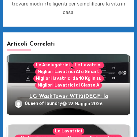
trovare modi intelligenti per semplificare la vita in
casa.
Articoli Correlati
Le Asciugatrici
Le Lavatrici
Migliori Lavatrici AI o Smart
Migliori lavatrici da 10 Kg in su
Migliori Lavatrici di Classe A
LG WashTower WT1210EGF: la
rivoluzione intelligente per il tuo bucato!
Queen of laundry
23 Maggio 2026
Le Lavatrici