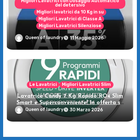
Migliori Lavatrici con Dosaggio Automatico
del detersivo
Migliori lavatrici da 10 Kg in su
Migliori Lavatrici di Classe A
Migliori Lavatrici Silenziose
Recensione della Lavatrice Candy
Queen of laundry
11 Maggio 2026
MultiWash: Innovazione e flessibilità a
casa tua!
Le Lavatrici
Migliori Lavatrici Slim
Lavatrice Candy 7 Kg Rapidò RO4 Slim
Smart e Superconveniente! In offerta su
Amazon
Queen of laundry
30 Marzo 2026