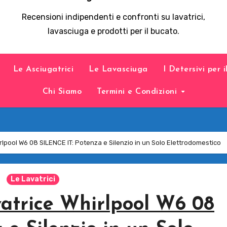
Recensioni indipendenti e confronti su lavatrici,
lavasciuga e prodotti per il bucato.
Le Asciugatrici
Le Lavasciuga
I Detersivi per 
Chi Siamo
Termini e Condizioni
rlpool W6 08 SILENCE IT: Potenza e Silenzio in un Solo Elettrodomestico
Le Lavatrici
vatrice Whirlpool W6 08