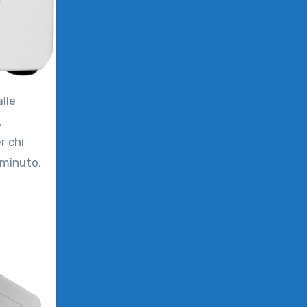
,
r chi
 minuto,