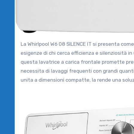
La Whirlpool W6 08 SILENCE IT si presenta come una lavatrice di alta qualità, progettata per rispondere alle
esigenze di chi cerca efficienza e silenziosità i
questa lavatrice a carica frontale promette pre
necessita di lavaggi frequenti con grandi quanti
unita a dimensioni compatte, la rende una soluz