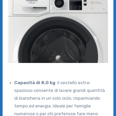
Capacità di 8.0 kg
: il cestello extra-
spazioso consente di lavare grandi quantità
di biancheria in un solo ciclo, risparmiando
tempo ed energia. Ideale per famiglie
numerose o per chi preferisce fare meno