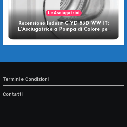
Le Asciugatrici
Recensione Indesit C YD 83D WW IT:
L’Asciugatrice a Pompa di Calore per
il Tuo Benessere
Termini e Condizioni
Contatti