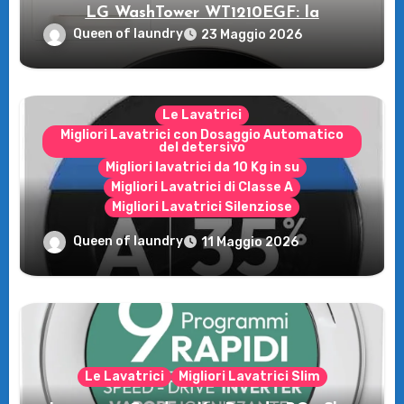
LG WashTower WT1210EGF: la
rivoluzione intelligente per il tuo bucato!
Queen of laundry
23 Maggio 2026
Le Lavatrici
Migliori Lavatrici con Dosaggio Automatico
del detersivo
Migliori lavatrici da 10 Kg in su
Migliori Lavatrici di Classe A
Migliori Lavatrici Silenziose
Recensione della Lavatrice Candy
Queen of laundry
11 Maggio 2026
MultiWash: Innovazione e flessibilità a
casa tua!
Le Lavatrici
Migliori Lavatrici Slim