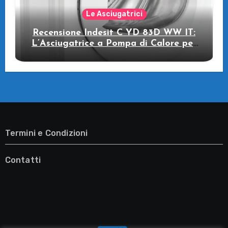
Le Asciugatrici
Recensione Indesit C YD 83D WW IT:
L’Asciugatrice a Pompa di Calore per
il Tuo Benessere
Termini e Condizioni
Contatti