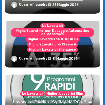
rivoluzione intelligente per il tuo bucato!
Queen of laundry
23 Maggio 2026
Le Lavatrici
Migliori Lavatrici con Dosaggio Automatico
del detersivo
Migliori lavatrici da 10 Kg in su
Migliori Lavatrici di Classe A
Migliori Lavatrici Silenziose
Recensione della Lavatrice Candy
Queen of laundry
11 Maggio 2026
MultiWash: Innovazione e flessibilità a
casa tua!
Le Lavatrici
Migliori Lavatrici Slim
Lavatrice Candy 7 Kg Rapidò RO4 Slim