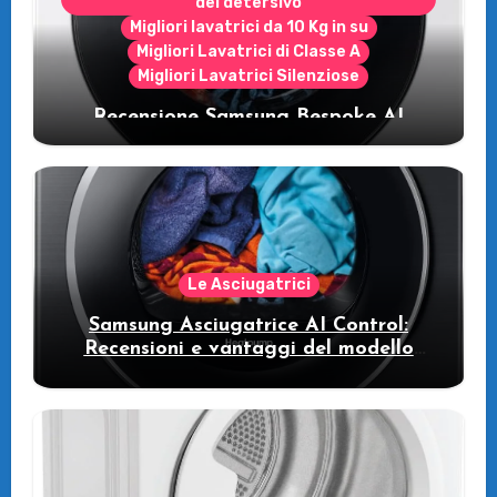
del detersivo
Migliori lavatrici da 10 Kg in su
Migliori Lavatrici di Classe A
Migliori Lavatrici Silenziose
Recensione Samsung Bespoke AI
WW11DB7B94GE/U3: la lavatrice
intelligente che fa risparmiare
Le Asciugatrici
Samsung Asciugatrice AI Control:
Recensioni e vantaggi del modello
pompa di calore