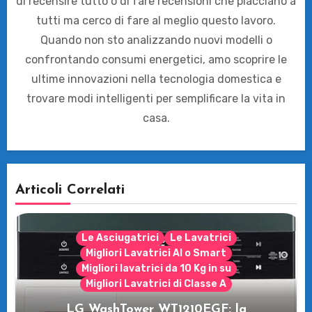
di recensire tutto o di fare recensioni che piacciano a
tutti ma cerco di fare al meglio questo lavoro.
Quando non sto analizzando nuovi modelli o
confrontando consumi energetici, amo scoprire le
ultime innovazioni nella tecnologia domestica e
trovare modi intelligenti per semplificare la vita in
casa.
Articoli Correlati
Le Asciugatrici
Le Lavatrici
Migliori Lavatrici AI o Smart
Migliori lavatrici da 10 Kg in su
Migliori Lavatrici di Classe A
LG WashTower WT1210EGF: la