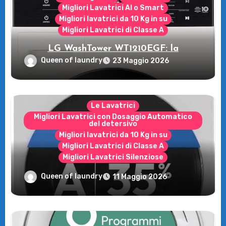
Migliori Lavatrici AI o Smart
Migliori lavatrici da 10 Kg in su
Migliori Lavatrici di Classe A
LG WashTower WT1210EGF: la
rivoluzione intelligente per il tuo bucato!
Queen of laundry
23 Maggio 2026
Le Lavatrici
Migliori Lavatrici con Dosaggio Automatico
del detersivo
Migliori lavatrici da 10 Kg in su
Migliori Lavatrici di Classe A
Migliori Lavatrici Silenziose
Recensione della Lavatrice Candy
Queen of laundry
11 Maggio 2026
MultiWash: Innovazione e flessibilità a
casa tua!