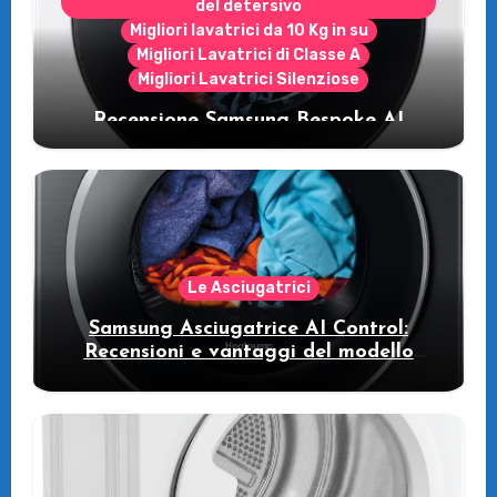
del detersivo
Migliori lavatrici da 10 Kg in su
Migliori Lavatrici di Classe A
Migliori Lavatrici Silenziose
Recensione Samsung Bespoke AI
WW11DB7B94GE/U3: la lavatrice
intelligente che fa risparmiare
Le Asciugatrici
Samsung Asciugatrice AI Control:
Recensioni e vantaggi del modello
pompa di calore