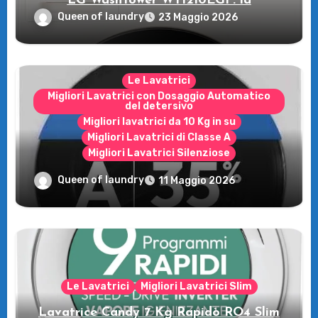
LG WashTower WT1210EGF: la
rivoluzione intelligente per il tuo bucato!
Queen of laundry
23 Maggio 2026
Le Lavatrici
Migliori Lavatrici con Dosaggio Automatico
del detersivo
Migliori lavatrici da 10 Kg in su
Migliori Lavatrici di Classe A
Migliori Lavatrici Silenziose
Recensione della Lavatrice Candy
Queen of laundry
11 Maggio 2026
MultiWash: Innovazione e flessibilità a
casa tua!
Le Lavatrici
Migliori Lavatrici Slim
Lavatrice Candy 7 Kg Rapidò RO4 Slim