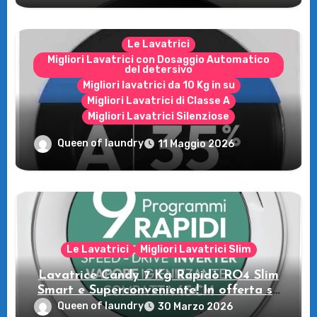
Le Lavatrici
Migliori Lavatrici con Dosaggio Automatico
del detersivo
Migliori lavatrici da 10 Kg in su
Migliori Lavatrici di Classe A
Migliori Lavatrici Silenziose
Recensione della Lavatrice Candy
Queen of laundry
11 Maggio 2026
MultiWash: Innovazione e flessibilità a
casa tua!
Le Lavatrici
Migliori Lavatrici Slim
Lavatrice Candy 7 Kg Rapidò RO4 Slim
Smart e Superconveniente! In offerta su
Amazon
Queen of laundry
30 Marzo 2026