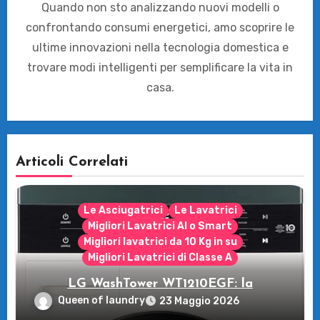
Quando non sto analizzando nuovi modelli o
confrontando consumi energetici, amo scoprire le
ultime innovazioni nella tecnologia domestica e
trovare modi intelligenti per semplificare la vita in
casa.
Articoli Correlati
Le Asciugatrici
Le Lavatrici
Migliori Lavatrici AI o Smart
Migliori lavatrici da 10 Kg in su
Migliori Lavatrici di Classe A
LG WashTower WT1210EGF: la
rivoluzione intelligente per il tuo bucato!
Queen of laundry
23 Maggio 2026