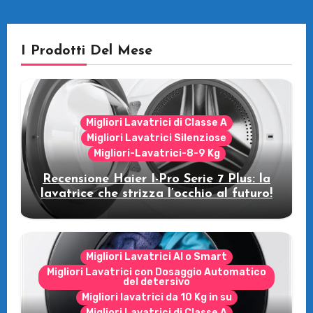
I Prodotti Del Mese
Migliori Lavatrici di Classe A
Migliori Lavatrici Silenziose
Migliori-Lavatrici-8-9 Kg
Recensione Haier I-Pro Serie 7 Plus: la
lavatrice che strizza l’occhio al futuro!
Migliori Lavatrici AI o Smart
Migliori Lavatrici con Dosaggio Automatico
del detersivo
Migliori lavatrici da 10 Kg in su
Migliori Lavatrici di Classe A