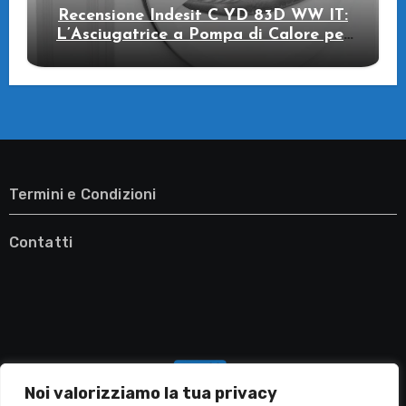
Recensione Indesit C YD 83D WW IT:
L’Asciugatrice a Pompa di Calore per
il Tuo Benessere
Termini e Condizioni
Contatti
Noi valorizziamo la tua privacy