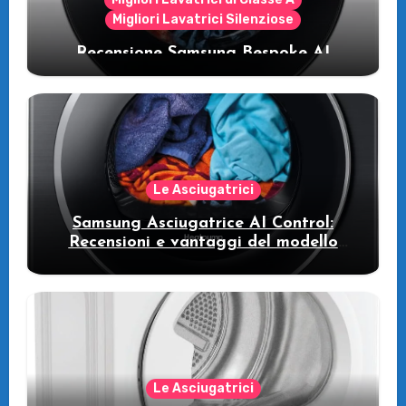
Migliori Lavatrici Silenziose
Recensione Samsung Bespoke AI
WW11DB7B94GE/U3: la lavatrice
intelligente che fa risparmiare
Le Asciugatrici
Samsung Asciugatrice AI Control:
Recensioni e vantaggi del modello
pompa di calore
Le Asciugatrici