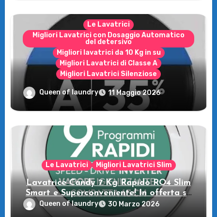
Le Lavatrici
Migliori Lavatrici con Dosaggio Automatico
del detersivo
Migliori lavatrici da 10 Kg in su
Migliori Lavatrici di Classe A
Migliori Lavatrici Silenziose
Recensione della Lavatrice Candy
Queen of laundry
11 Maggio 2026
MultiWash: Innovazione e flessibilità a
casa tua!
Le Lavatrici
Migliori Lavatrici Slim
Lavatrice Candy 7 Kg Rapidò RO4 Slim
Smart e Superconveniente! In offerta su
Amazon
Queen of laundry
30 Marzo 2026