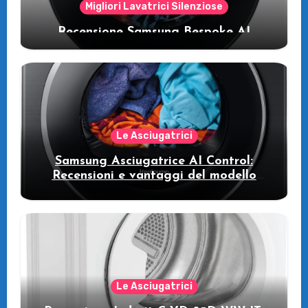
Migliori Lavatrici Silenziose
Recensione Samsung Bespoke AI
WW11DB7B94GE/U3: la lavatrice
intelligente che fa risparmiare
Le Asciugatrici
Samsung Asciugatrice AI Control:
Recensioni e vantaggi del modello
pompa di calore
Le Asciugatrici