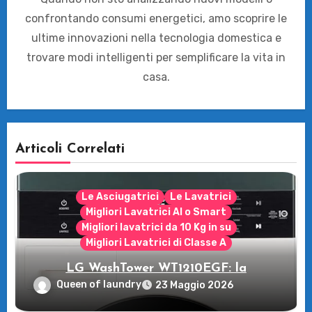
confrontando consumi energetici, amo scoprire le
ultime innovazioni nella tecnologia domestica e
trovare modi intelligenti per semplificare la vita in
casa.
Articoli Correlati
Le Asciugatrici
Le Lavatrici
Migliori Lavatrici AI o Smart
Migliori lavatrici da 10 Kg in su
Migliori Lavatrici di Classe A
LG WashTower WT1210EGF: la
rivoluzione intelligente per il tuo bucato!
Queen of laundry
23 Maggio 2026