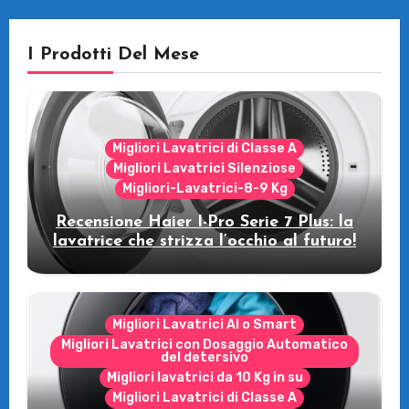
I Prodotti Del Mese
Migliori Lavatrici di Classe A
Migliori Lavatrici Silenziose
Migliori-Lavatrici-8-9 Kg
Recensione Haier I-Pro Serie 7 Plus: la
lavatrice che strizza l’occhio al futuro!
Migliori Lavatrici AI o Smart
Migliori Lavatrici con Dosaggio Automatico
del detersivo
Migliori lavatrici da 10 Kg in su
Migliori Lavatrici di Classe A