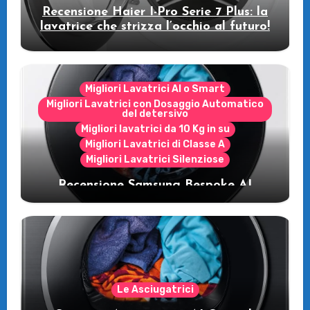
Recensione Haier I-Pro Serie 7 Plus: la
lavatrice che strizza l’occhio al futuro!
Migliori Lavatrici AI o Smart
Migliori Lavatrici con Dosaggio Automatico
del detersivo
Migliori lavatrici da 10 Kg in su
Migliori Lavatrici di Classe A
Migliori Lavatrici Silenziose
Recensione Samsung Bespoke AI
WW11DB7B94GE/U3: la lavatrice
intelligente che fa risparmiare
Le Asciugatrici