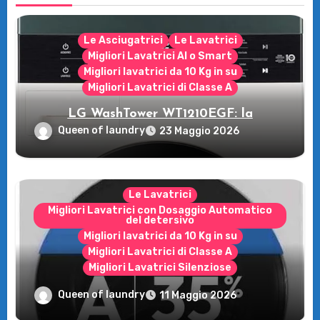
Le Asciugatrici
Le Lavatrici
Migliori Lavatrici AI o Smart
Migliori lavatrici da 10 Kg in su
Migliori Lavatrici di Classe A
LG WashTower WT1210EGF: la
rivoluzione intelligente per il tuo bucato!
Queen of laundry
23 Maggio 2026
Le Lavatrici
Migliori Lavatrici con Dosaggio Automatico
del detersivo
Migliori lavatrici da 10 Kg in su
Migliori Lavatrici di Classe A
Migliori Lavatrici Silenziose
Recensione della Lavatrice Candy
Queen of laundry
11 Maggio 2026
MultiWash: Innovazione e flessibilità a