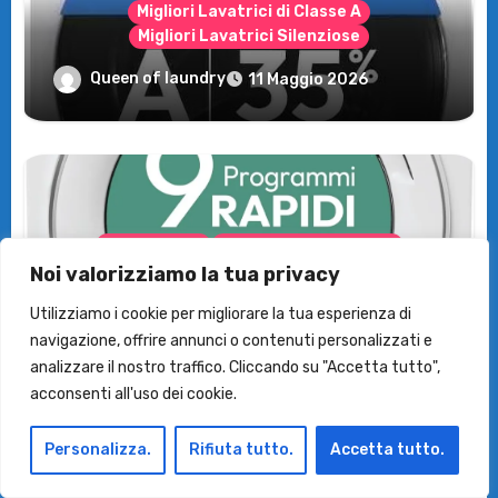
Migliori Lavatrici di Classe A
Migliori Lavatrici Silenziose
Recensione della Lavatrice Candy
Queen of laundry
11 Maggio 2026
MultiWash: Innovazione e flessibilità a
casa tua!
Le Lavatrici
Migliori Lavatrici Slim
Noi valorizziamo la tua privacy
Lavatrice Candy 7 Kg Rapidò RO4 Slim
Smart e Superconveniente! In offerta su
Utilizziamo i cookie per migliorare la tua esperienza di
Amazon
Queen of laundry
30 Marzo 2026
navigazione, offrire annunci o contenuti personalizzati e
analizzare il nostro traffico. Cliccando su "Accetta tutto",
acconsenti all'uso dei cookie.
Personalizza.
Rifiuta tutto.
Accetta tutto.