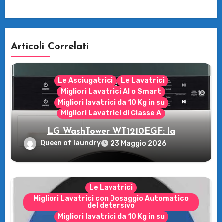
Articoli Correlati
Le Asciugatrici
Le Lavatrici
Migliori Lavatrici AI o Smart
Migliori lavatrici da 10 Kg in su
Migliori Lavatrici di Classe A
LG WashTower WT1210EGF: la
rivoluzione intelligente per il tuo bucato!
Queen of laundry
23 Maggio 2026
Le Lavatrici
Migliori Lavatrici con Dosaggio Automatico
del detersivo
Migliori lavatrici da 10 Kg in su