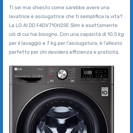
Ti sei mai chiesto come sarebbe avere una
lavatrice e asciugatrice che ti semplifica la vita?
La LG AI DD F4DV710H2SE Slim è esattamente
ciò di cui hai bisogno. Con una capacità di 10.5 kg
per il lavaggio e 7 kg per l’asciugatura, è l’alleato
perfetto per chi desidera efficienza e praticità.