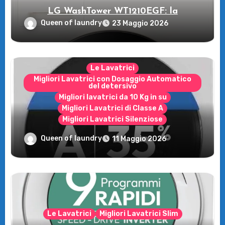
LG WashTower WT1210EGF: la
rivoluzione intelligente per il tuo bucato!
Queen of laundry
23 Maggio 2026
Le Lavatrici
Migliori Lavatrici con Dosaggio Automatico
del detersivo
Migliori lavatrici da 10 Kg in su
Migliori Lavatrici di Classe A
Migliori Lavatrici Silenziose
Recensione della Lavatrice Candy
Queen of laundry
11 Maggio 2026
MultiWash: Innovazione e flessibilità a
casa tua!
Le Lavatrici
Migliori Lavatrici Slim