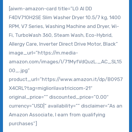
[aiwm-amazon-card title=”LG AI DD
F4DV710H2SE Slim Washer Dryer 10.5/7 kg, 1400
RPM, V7 Series, Washing Machine and Dryer, Wi-
Fi, TurboWash 360, Steam Wash, Eco-Hybrid,
Allergy Care, Inverter Direct Drive Motor, Black”
image_url=”https://m.media-
amazon.com/images/I/71MyfVdQuzL._AC_SL15
00_.jpg”
product_url=”https://www.amazon.it/dp/B0957
X4CRL?tag=migliorilavatricicom-21″
original_price=”” discounted_price=”0.00″
currency=”USD|” availability=”” disclaimer=”As an
Amazon Associate, I earn from qualifying
purchases”]