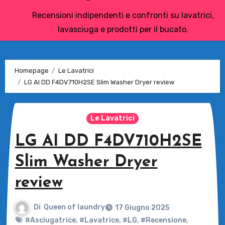
Recensioni indipendenti e confronti su lavatrici,
lavasciuga e prodotti per il bucato.
Homepage
Le Lavatrici
LG AI DD F4DV710H2SE Slim Washer Dryer review
Le Lavatrici
LG AI DD F4DV710H2SE
Slim Washer Dryer
review
Di
Queen of laundry
17 Giugno 2025
#Asciugatrice
,
#Lavatrice
,
#LG
,
#Recensione
,