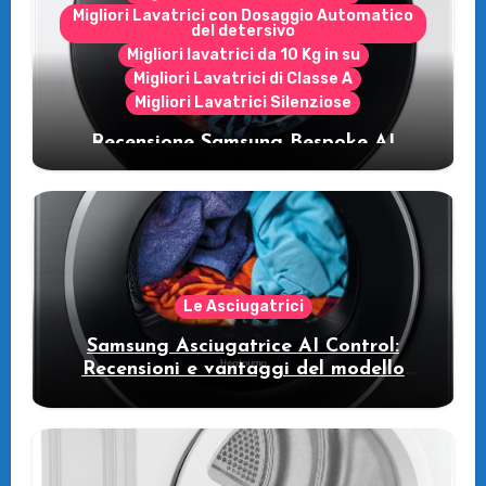
Migliori Lavatrici con Dosaggio Automatico
del detersivo
Migliori lavatrici da 10 Kg in su
Migliori Lavatrici di Classe A
Migliori Lavatrici Silenziose
Recensione Samsung Bespoke AI
WW11DB7B94GE/U3: la lavatrice
intelligente che fa risparmiare
Le Asciugatrici
Samsung Asciugatrice AI Control:
Recensioni e vantaggi del modello
pompa di calore