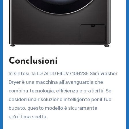
Conclusioni
In sintesi, la LG AI DD F4DV710H2SE Slim Washer
Dryer è una macchina all’avanguardia che
combina tecnologia, efficienza e praticità. Se
desideri una risoluzione intelligente per il tuo
bucato, questo modello è sicuramente
un’ottima scelta.