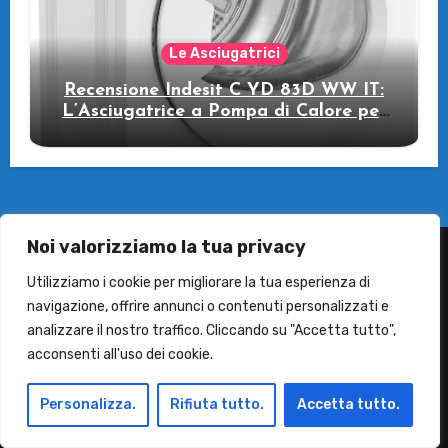
Le Asciugatrici
Recensione Indesit C YD 83D WW IT:
L’Asciugatrice a Pompa di Calore per
il Tuo Benessere
Noi valorizziamo la tua privacy
Utilizziamo i cookie per migliorare la tua esperienza di
Termini e Condizioni
navigazione, offrire annunci o contenuti personalizzati e
analizzare il nostro traffico. Cliccando su "Accetta tutto",
Contatti
acconsenti all'uso dei cookie.
Personalizza.
Rifiuta tutto.
Accetta tutto.