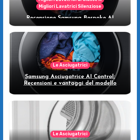
Migliori Lavatrici Silenziose
Recensione Samsung Bespoke AI
WW11DB7B94GE/U3: la lavatrice
intelligente che fa risparmiare
Le Asciugatrici
Samsung Asciugatrice AI Control:
Recensioni e vantaggi del modello
pompa di calore
Le Asciugatrici