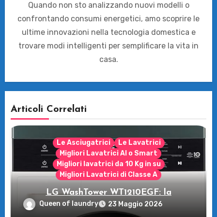
Quando non sto analizzando nuovi modelli o
confrontando consumi energetici, amo scoprire le
ultime innovazioni nella tecnologia domestica e
trovare modi intelligenti per semplificare la vita in
casa.
Articoli Correlati
Le Asciugatrici
Le Lavatrici
Migliori Lavatrici AI o Smart
Migliori lavatrici da 10 Kg in su
Migliori Lavatrici di Classe A
LG WashTower WT1210EGF: la
rivoluzione intelligente per il tuo bucato!
Queen of laundry
23 Maggio 2026