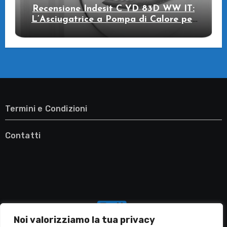
Recensione Indesit C YD 83D WW IT:
L’Asciugatrice a Pompa di Calore per
il Tuo Benessere
Termini e Condizioni
Contatti
Noi valorizziamo la tua privacy