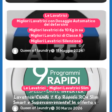
Le Lavatrici
Migliori Lavatrici con Dosaggio Automatico
del detersivo
Migliori lavatrici da 10 Kg in su
Migliori Lavatrici di Classe A
Migliori Lavatrici Silenziose
Recensione della Lavatrice Candy
Queen of laundry
11 Maggio 2026
MultiWash: Innovazione e flessibilità a
casa tua!
Le Lavatrici
Migliori Lavatrici Slim
Lavatrice Candy 7 Kg Rapidò RO4 Slim
Smart e Superconveniente! In offerta su
Amazon
Queen of laundry
30 Marzo 2026