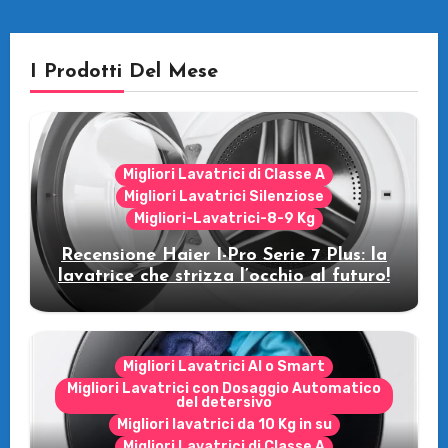
I Prodotti Del Mese
Migliori Lavatrici di Classe A
Migliori Lavatrici Silenziose
Migliori-Lavatrici-8-9 Kg
Recensione Haier I-Pro Serie 7 Plus: la
lavatrice che strizza l’occhio al futuro!
Migliori Lavatrici AI o Smart
Migliori Lavatrici con Dosaggio Automatico
del detersivo
Migliori lavatrici da 10 Kg in su
Migliori Lavatrici di Classe A