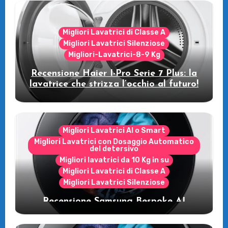
Migliori Lavatrici di Classe A
Migliori Lavatrici Silenziose
Migliori-Lavatrici-8-9 Kg
Recensione Haier I-Pro Serie 7 Plus: la
lavatrice che strizza l’occhio al futuro!
Migliori Lavatrici AI o Smart
Migliori Lavatrici con Dosaggio Automatico
del detersivo
Migliori lavatrici da 10 Kg in su
Migliori Lavatrici di Classe A
Migliori Lavatrici Silenziose
Recensione Samsung Bespoke AI
WW11DB7B94GE/U3: la lavatrice
intelligente che fa risparmiare