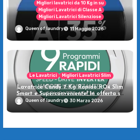
Migliori lavatrici da 10 Kg in su
Migliori Lavatrici di Classe A
Migliori Lavatrici Silenziose
Recensione della Lavatrice Candy
Queen of laundry
11 Maggio 2026
MultiWash: Innovazione e flessibilità a
casa tua!
Le Lavatrici
Migliori Lavatrici Slim
Lavatrice Candy 7 Kg Rapidò RO4 Slim
Smart e Superconveniente! In offerta su
Amazon
Queen of laundry
30 Marzo 2026