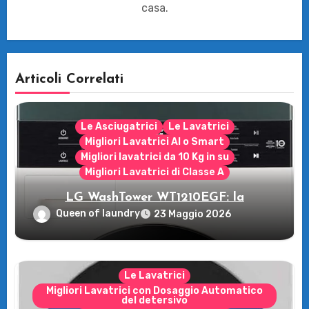
casa.
Articoli Correlati
Le Asciugatrici
Le Lavatrici
Migliori Lavatrici AI o Smart
Migliori lavatrici da 10 Kg in su
Migliori Lavatrici di Classe A
LG WashTower WT1210EGF: la
rivoluzione intelligente per il tuo bucato!
Queen of laundry
23 Maggio 2026
Le Lavatrici
Migliori Lavatrici con Dosaggio Automatico
del detersivo