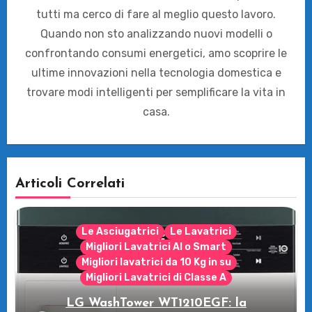
tutti ma cerco di fare al meglio questo lavoro.
Quando non sto analizzando nuovi modelli o
confrontando consumi energetici, amo scoprire le
ultime innovazioni nella tecnologia domestica e
trovare modi intelligenti per semplificare la vita in
casa.
Articoli Correlati
Le Asciugatrici
Le Lavatrici
Migliori Lavatrici AI o Smart
Migliori lavatrici da 10 Kg in su
Migliori Lavatrici di Classe A
LG WashTower WT1210EGF: la