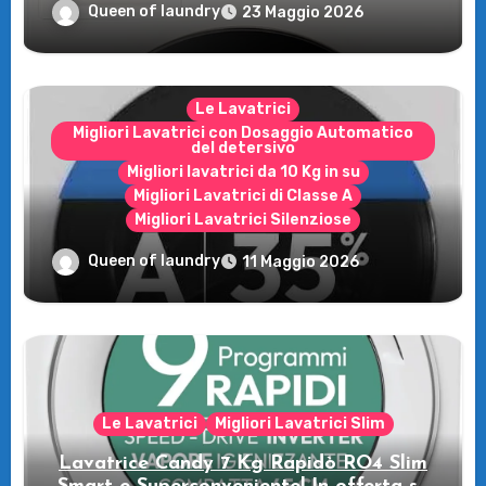
rivoluzione intelligente per il tuo bucato!
Queen of laundry
23 Maggio 2026
Le Lavatrici
Migliori Lavatrici con Dosaggio Automatico
del detersivo
Migliori lavatrici da 10 Kg in su
Migliori Lavatrici di Classe A
Migliori Lavatrici Silenziose
Recensione della Lavatrice Candy
Queen of laundry
11 Maggio 2026
MultiWash: Innovazione e flessibilità a
casa tua!
Le Lavatrici
Migliori Lavatrici Slim
Lavatrice Candy 7 Kg Rapidò RO4 Slim