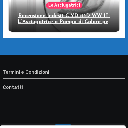
Le Asciugatrici
Recensione Indesit C YD 83D WW IT:
L’Asciugatrice a Pompa di Calore per
il Tuo Benessere
Termini e Condizioni
Contatti