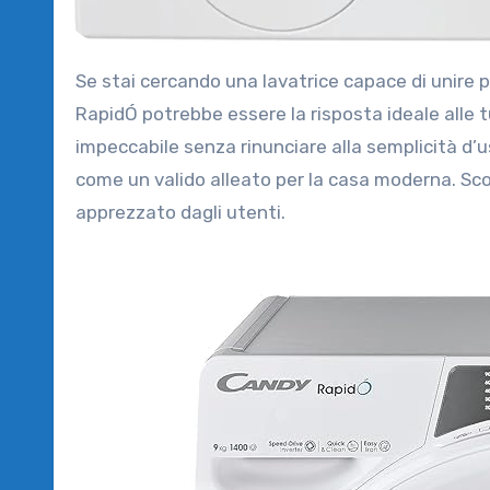
Se stai cercando una lavatrice capace di unire praticità, tecnologia avanzata e risparmio di tempo, la Candy
RapidÓ potrebbe essere la risposta ideale alle 
impeccabile senza rinunciare alla semplicità d’u
come un valido alleato per la casa moderna. Sc
apprezzato dagli utenti.