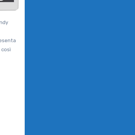
resenta
 così