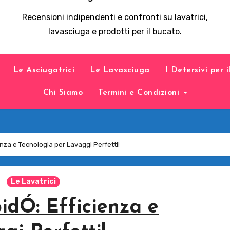
Recensioni indipendenti e confronti su lavatrici,
lavasciuga e prodotti per il bucato.
Le Asciugatrici
Le Lavasciuga
I Detersivi per 
Chi Siamo
Termini e Condizioni
nza e Tecnologia per Lavaggi Perfetti!
Le Lavatrici
idÓ: Efficienza e