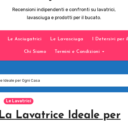
Recensioni indipendenti e confronti su lavatrici,
lavasciuga e prodotti per il bucato.
Le Asciugatrici
Le Lavasciuga
I Detersivi per 
Chi Siamo
Termini e Condizioni
ce Ideale per Ogni Casa
Le Lavatrici
La Lavatrice Ideale per