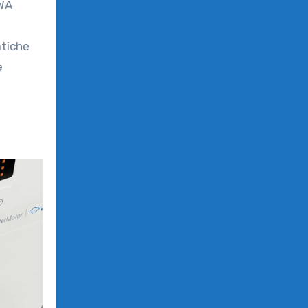
atiche
e