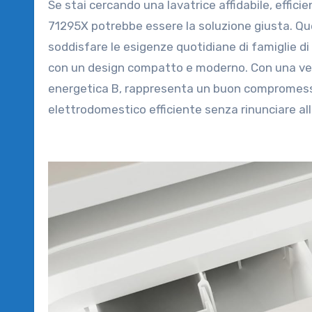
Se stai cercando una lavatrice affidabile, efficiente e adatta a qualsiasi ambiente domestico, l’Indesit BWA
71295X potrebbe essere la soluzione giusta. Que
soddisfare le esigenze quotidiane di famiglie d
con un design compatto e moderno. Con una veloc
energetica B, rappresenta un buon compromesso 
elettrodomestico efficiente senza rinunciare al