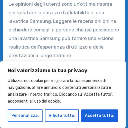
Le opinioni degli utenti sono un’ottima risorsa
per valutare la durata e l’affidabilità di una
lavatrice Samsung. Leggere le recensioni online
e chiedere consigli a persone che già possiedono
una lavatrice Samsung può fornire una visione
realistica dell’esperienza di utilizzo e delle
prestazioni a lungo termine
dell’elettrodomestico.
Noi valorizziamo la tua privacy
Assistenza post-vendita
Utilizziamo i cookie per migliorare la tua esperienza di
navigazione, offrire annunci o contenuti personalizzati e
Infine, valutare l’assistenza post-vendita offerta
analizzare il nostro traffico. Cliccando su "Accetta tutto",
acconsenti all'uso dei cookie.
da Samsung è importante per garantire la
durata e l’affidabilità della lavatrice nel tempo.
Personalizza.
Rifiuta tutto.
Accetta tutto.
Un buon servizio di assistenza clienti e una
garanzia estesa possono offrire tranquillità e