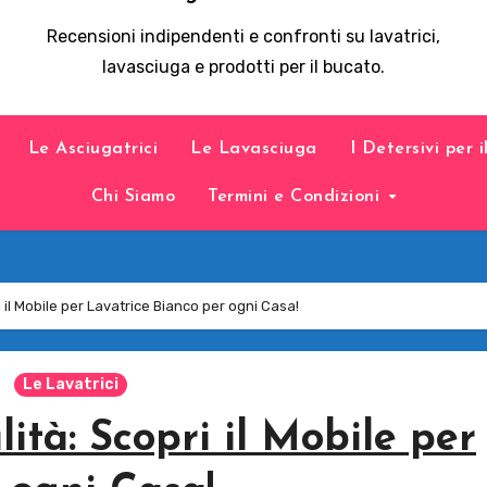
Recensioni indipendenti e confronti su lavatrici,
lavasciuga e prodotti per il bucato.
Le Asciugatrici
Le Lavasciuga
I Detersivi per 
Chi Siamo
Termini e Condizioni
 il Mobile per Lavatrice Bianco per ogni Casa!
Le Lavatrici
ità: Scopri il Mobile per