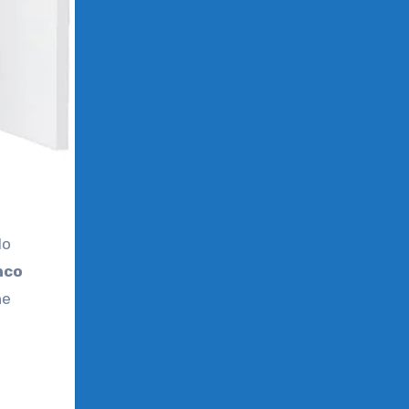
nco
he