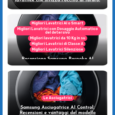
lavatrice che strizza l’occhio al futuro!
Migliori Lavatrici AI o Smart
Migliori Lavatrici con Dosaggio Automatico
del detersivo
Migliori lavatrici da 10 Kg in su
Migliori Lavatrici di Classe A
Migliori Lavatrici Silenziose
Recensione Samsung Bespoke AI
WW11DB7B94GE/U3: la lavatrice
intelligente che fa risparmiare
Le Asciugatrici
Samsung Asciugatrice AI Control:
Recensioni e vantaggi del modello