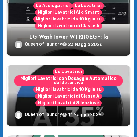
Le Asciugatrici
Le Lavatrici
Migliori Lavatrici AI o Smart
Migliori lavatrici da 10 Kg in su
Migliori Lavatrici di Classe A
LG WashTower WT1210EGF: la
rivoluzione intelligente per il tuo bucato!
Queen of laundry
23 Maggio 2026
Le Lavatrici
Migliori Lavatrici con Dosaggio Automatico
del detersivo
Migliori lavatrici da 10 Kg in su
Migliori Lavatrici di Classe A
Migliori Lavatrici Silenziose
Recensione della Lavatrice Candy
Queen of laundry
11 Maggio 2026
MultiWash: Innovazione e flessibilità a
casa tua!