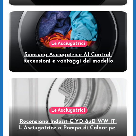
WW11DB7B94GE/U3: la lavatrice
intelligente che fa risparmiare
Le Asciugatrici
Samsung Asciugatrice AI Control:
Recensioni e vantaggi del modello
pompa di calore
Le Asciugatrici
Recensione Indesit C YD 83D WW IT:
L’Asciugatrice a Pompa di Calore per
il Tuo Benessere