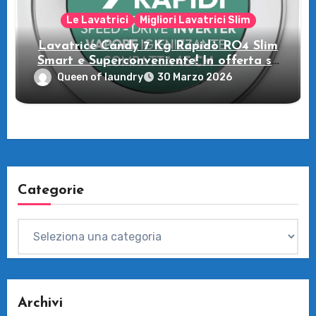
Le Lavatrici
Migliori Lavatrici Slim
Lavatrice Candy 7 Kg Rapidò RO4 Slim
Smart e Superconveniente! In offerta su
Amazon
Queen of laundry
30 Marzo 2026
Categorie
Categorie
Archivi