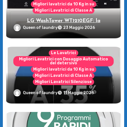
Migliori lavatrici da 10 Kg in su
Migliori Lavatrici di Classe A
LG WashTower WT1210EGF: la
rivoluzione intelligente per il tuo bucato!
Queen of laundry
23 Maggio 2026
Le Lavatrici
Migliori Lavatrici con Dosaggio Automatico
del detersivo
Migliori lavatrici da 10 Kg in su
Migliori Lavatrici di Classe A
Migliori Lavatrici Silenziose
Recensione della Lavatrice Candy
Queen of laundry
11 Maggio 2026
MultiWash: Innovazione e flessibilità a
casa tua!