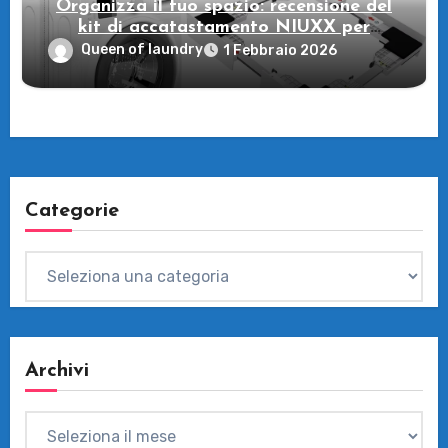
Organizza il tuo spazio: recensione del
kit di accatastamento NIUXX per
lavatrice e asciugatrice
Queen of laundry
1 Febbraio 2026
Categorie
Categorie
Archivi
Archivi