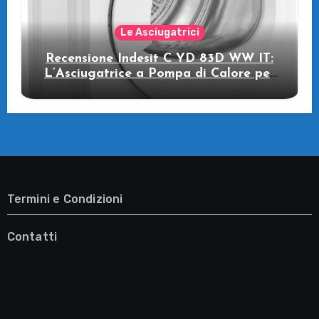
Le Asciugatrici
Recensione Indesit C YD 83D WW IT:
L’Asciugatrice a Pompa di Calore per
il Tuo Benessere
Termini e Condizioni
Contatti