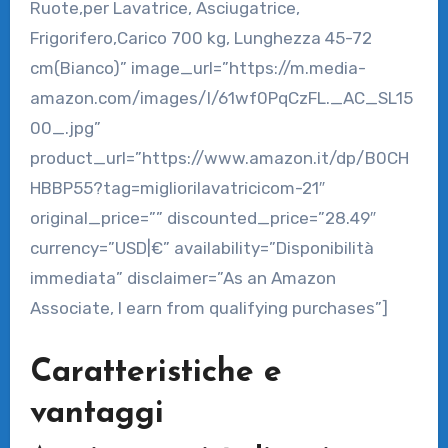
Ruote,per Lavatrice, Asciugatrice,
Frigorifero,Carico 700 kg, Lunghezza 45-72
cm(Bianco)” image_url=”https://m.media-
amazon.com/images/I/61wf0PqCzFL._AC_SL15
00_.jpg”
product_url=”https://www.amazon.it/dp/B0CH
HBBP55?tag=migliorilavatricicom-21″
original_price=”” discounted_price=”28.49″
currency=”USD|€” availability=”Disponibilità
immediata” disclaimer=”As an Amazon
Associate, I earn from qualifying purchases”]
Caratteristiche e
vantaggi