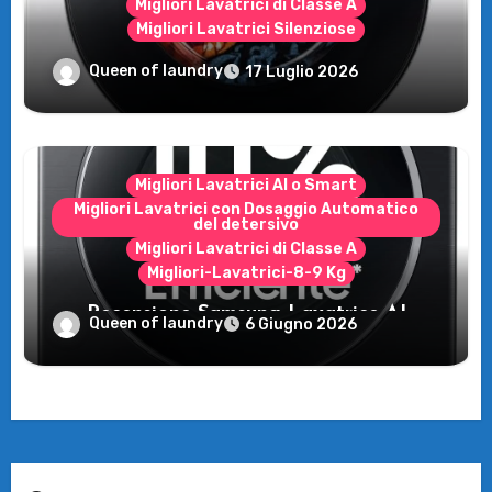
Migliori Lavatrici di Classe A
Migliori Lavatrici Silenziose
Recensione Samsung Bespoke AI
Queen of laundry
17 Luglio 2026
WW11DB7B94GE/U3: la lavatrice
intelligente che fa risparmiare
Migliori Lavatrici AI o Smart
Migliori Lavatrici con Dosaggio Automatico
del detersivo
Migliori Lavatrici di Classe A
Migliori-Lavatrici-8-9 Kg
Recensione Samsung Lavatrice AI
Queen of laundry
6 Giugno 2026
Control: tecnologia e risparmio per il tuo
bucato