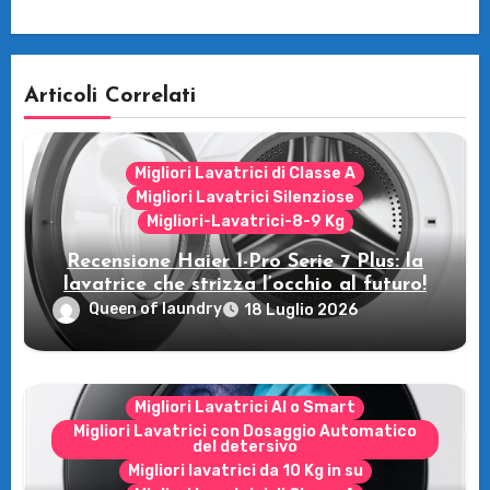
Articoli Correlati
Migliori Lavatrici di Classe A
Migliori Lavatrici Silenziose
Migliori-Lavatrici-8-9 Kg
Recensione Haier I-Pro Serie 7 Plus: la
lavatrice che strizza l’occhio al futuro!
Queen of laundry
18 Luglio 2026
Migliori Lavatrici AI o Smart
Migliori Lavatrici con Dosaggio Automatico
del detersivo
Migliori lavatrici da 10 Kg in su