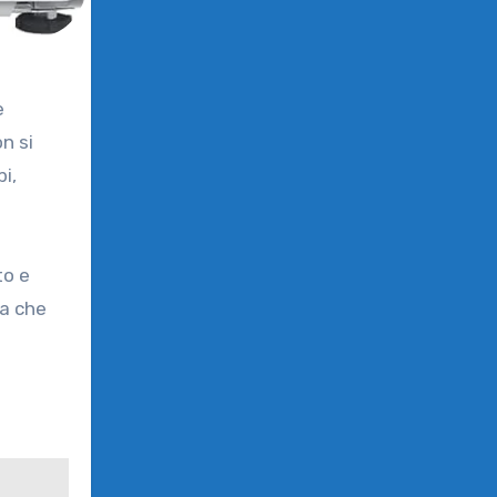
e
n si
pi,
to e
ca che