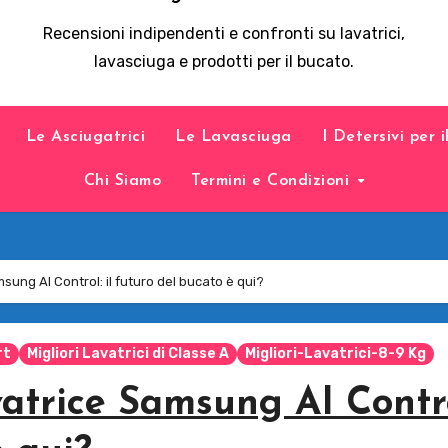
Recensioni indipendenti e confronti su lavatrici,
lavasciuga e prodotti per il bucato.
Le Asciugatrici
Le Lavasciuga
I Detersivi per 
Chi Siamo
Termini e Condizioni
ung AI Control: il futuro del bucato è qui?
rt
Migliori Lavatrici di Classe A
Migliori-Lavatrici-8-9 Kg
atrice Samsung AI Contro