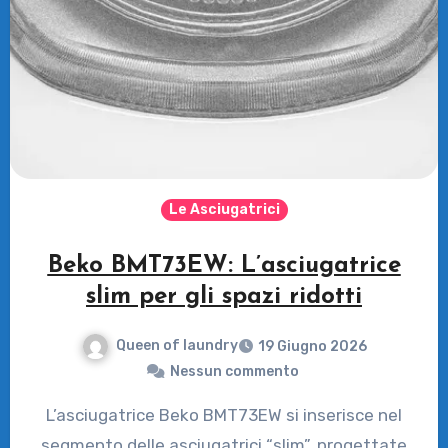
Le Asciugatrici
Beko BMT73EW: L’asciugatrice
slim per gli spazi ridotti
Queen of laundry
19 Giugno 2026
Nessun commento
L’asciugatrice Beko BMT73EW si inserisce nel
segmento delle asciugatrici “slim”, progettate