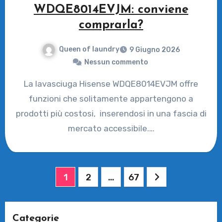
WDQE8014EVJM: conviene
comprarla?
Queen of laundry
9 Giugno 2026
Nessun commento
La lavasciuga Hisense WDQE8014EVJM offre
funzioni che solitamente appartengono a
prodotti più costosi, inserendosi in una fascia di
mercato accessibile.…
Paginazione
1
2
…
67
degli
articoli
Categorie