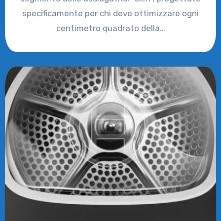
specificamente per chi deve ottimizzare ogni
centimetro quadrato della…