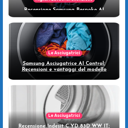
Recensione Samsung Bespoke AI
WW11DB7B94GE/U3: la lavatrice
intelligente che fa risparmiare
Le Asciugatrici
Samsung Asciugatrice AI Control:
Recensioni e vantaggi del modello
pompa di calore
Le Asciugatrici
Recensione Indesit C YD 83D WW IT: