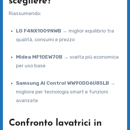
scegliere?
Riassumendo:
LG F4NX1009NWB
→ miglior equilibrio tra
qualità, consumi e prezzo
Midea MF10EW70B
→ scelta più economica
per uso base
Samsung AI Control WW90DG6U85LB
→
migliore per tecnologia smart e funzioni
avanzate
Confronto lavatrici in