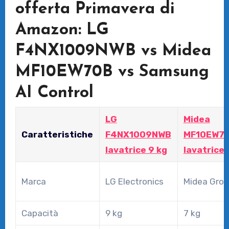
offerta Primavera di
Amazon: LG
F4NX1009NWB vs Midea
MF10EW70B vs Samsung
AI Control
LG
Midea
Caratteristiche
F4NX1009NWB
MF10EW7
lavatrice 9 kg
lavatrice
Marca
LG Electronics
Midea Gro
Capacità
9 kg
7 kg