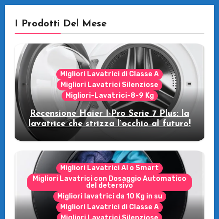
I Prodotti Del Mese
Migliori Lavatrici di Classe A
Migliori Lavatrici Silenziose
Migliori-Lavatrici-8-9 Kg
Recensione Haier I-Pro Serie 7 Plus: la
lavatrice che strizza l’occhio al futuro!
Migliori Lavatrici AI o Smart
Migliori Lavatrici con Dosaggio Automatico
del detersivo
Migliori lavatrici da 10 Kg in su
Migliori Lavatrici di Classe A
Migliori Lavatrici Silenziose