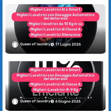
Migliori Lavatrici AI o Smart
Migliori Lavatrici con Dosaggio Automatico
del detersivo
Migliori lavatrici da 10 Kg in su
Migliori Lavatrici di Classe A
Migliori Lavatrici Silenziose
Recensione Samsung Bespoke AI
Queen of laundry
17 Luglio 2026
WW11DB7B94GE/U3: la lavatrice
intelligente che fa risparmiare
Migliori Lavatrici AI o Smart
Migliori Lavatrici con Dosaggio Automatico
del detersivo
Migliori Lavatrici di Classe A
Migliori-Lavatrici-8-9 Kg
Recensione Samsung Lavatrice AI
Queen of laundry
6 Giugno 2026
Control: tecnologia e risparmio per il tuo
bucato