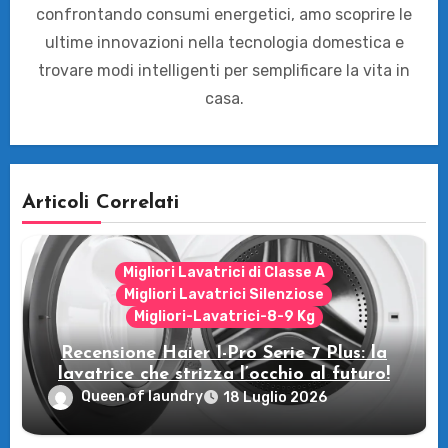
confrontando consumi energetici, amo scoprire le
ultime innovazioni nella tecnologia domestica e
trovare modi intelligenti per semplificare la vita in
casa.
Articoli Correlati
Migliori Lavatrici di Classe A
Migliori Lavatrici Silenziose
Migliori-Lavatrici-8-9 Kg
Recensione Haier I-Pro Serie 7 Plus: la
lavatrice che strizza l’occhio al futuro!
Queen of laundry
18 Luglio 2026