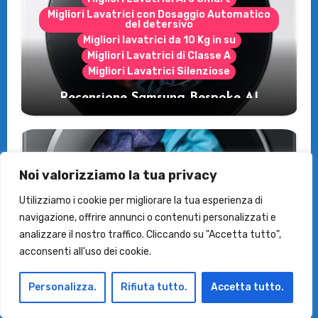
Migliori Lavatrici con Dosaggio Automatico
del detersivo
Migliori lavatrici da 10 Kg in su
Migliori Lavatrici di Classe A
Migliori Lavatrici Silenziose
Recensione Samsung Bespoke AI
WW11DB7B94GE/U3: la lavatrice
intelligente che fa risparmiare
Noi valorizziamo la tua privacy
Utilizziamo i cookie per migliorare la tua esperienza di
Le Asciugatrici
navigazione, offrire annunci o contenuti personalizzati e
Samsung Asciugatrice AI Control:
analizzare il nostro traffico. Cliccando su "Accetta tutto",
Recensioni e vantaggi del modello
acconsenti all'uso dei cookie.
pompa di calore
Personalizza.
Rifiuta tutto.
Accetta tutto.