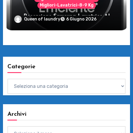
Migliori-Lavatrici-8-9 Kg
Recensione Samsung Lavatrice AI
Queen of laundry
6 Giugno 2026
Control: tecnologia e risparmio per il tuo
bucato
Categorie
Categorie
Archivi
Archivi