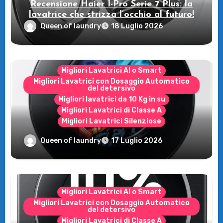
Recensione Haier I-Pro Serie 7 Plus: la
lavatrice che strizza l’occhio al futuro!
Queen of laundry
18 Luglio 2026
Migliori Lavatrici AI o Smart
Migliori Lavatrici con Dosaggio Automatico
del detersivo
Migliori lavatrici da 10 Kg in su
Migliori Lavatrici di Classe A
Migliori Lavatrici Silenziose
Recensione Samsung Bespoke AI
Queen of laundry
17 Luglio 2026
WW11DB7B94GE/U3: la lavatrice
intelligente che fa risparmiare
Migliori Lavatrici AI o Smart
Migliori Lavatrici con Dosaggio Automatico
del detersivo
Migliori Lavatrici di Classe A