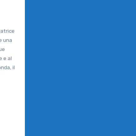
atrice
e una
que
e e al
nda, il