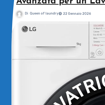
Avanzata per un Lav
Di
Queen of laundry
22 Gennaio 2026