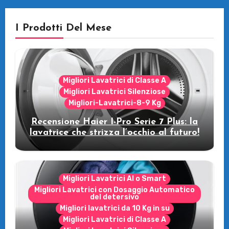
I Prodotti Del Mese
Migliori Lavatrici di Classe A
Migliori Lavatrici Silenziose
Migliori-Lavatrici-8-9 Kg
Recensione Haier I-Pro Serie 7 Plus: la
lavatrice che strizza l’occhio al futuro!
Migliori Lavatrici AI o Smart
Migliori Lavatrici con Dosaggio Automatico
del detersivo
Migliori lavatrici da 10 Kg in su
Migliori Lavatrici di Classe A