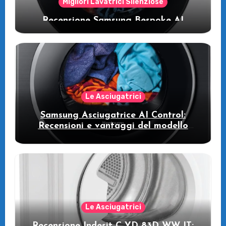
Migliori Lavatrici Silenziose
Recensione Samsung Bespoke AI
WW11DB7B94GE/U3: la lavatrice
intelligente che fa risparmiare
Le Asciugatrici
Samsung Asciugatrice AI Control:
Recensioni e vantaggi del modello
pompa di calore
Le Asciugatrici
Recensione Indesit C YD 83D WW IT: