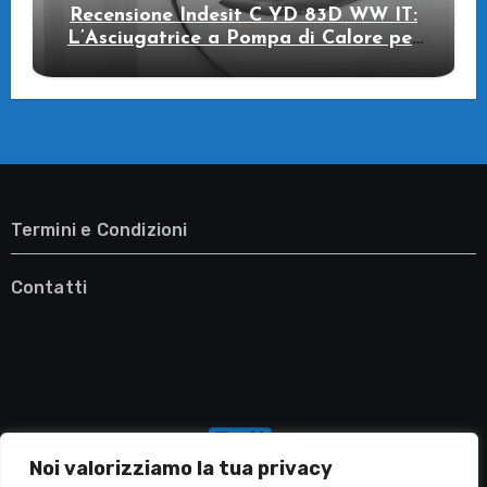
Recensione Indesit C YD 83D WW IT:
L’Asciugatrice a Pompa di Calore per
il Tuo Benessere
Termini e Condizioni
Contatti
Noi valorizziamo la tua privacy