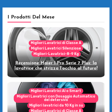
I Prodotti Del Mese
Migliori Lavatrici di Classe A
Migliori Lavatrici Silenziose
Migliori-Lavatrici-8-9 Kg
Recensione Haier I-Pro Serie 7 Plus: la
lavatrice che strizza l’occhio al futuro!
Migliori Lavatrici AI o Smart
Migliori Lavatrici con Dosaggio Automatico
del detersivo
Migliori lavatrici da 10 Kg in su
Migliori Lavatrici di Classe A