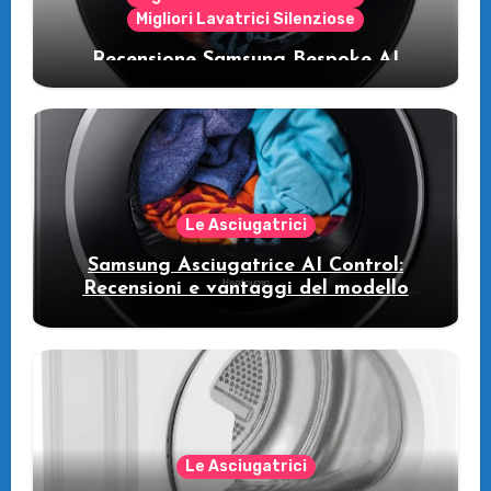
Migliori Lavatrici Silenziose
Recensione Samsung Bespoke AI
WW11DB7B94GE/U3: la lavatrice
intelligente che fa risparmiare
Le Asciugatrici
Samsung Asciugatrice AI Control:
Recensioni e vantaggi del modello
pompa di calore
Le Asciugatrici